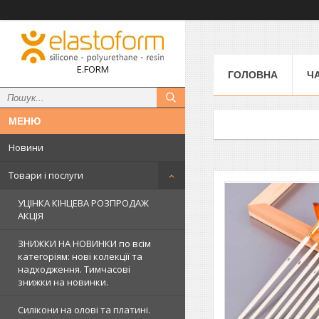
E.FORM
ГОЛОВНА
Ч
Новини
Товари і послуги
УЦІНКА КІНЦЕВА РОЗПРОДАЖ
АКЦІЯ
ЗНИЖКИ НА НОВИНКИ по всім
категоріям: нові колекцїї та
надходження. Тимчасові
знижки на новинки.
Силікони на олові та платині.