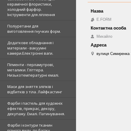
керамічної флористики,
холодний фарфор.
Інструменти для ліплення
E.FORM
Поліуретани для
виготовлення гнучких форм.
Михайло
Додаткове обладнання і
матеріали - вакуумні
камери.Електронні ваги.
вулиця Симиренка 3
Пігменти - перламутрові,
металики. Гліттера.
Низькотемпературні емалі.
Маси для зняття зліпків і
відбитків з тіла. Лайфкастинг
Фарби і пастель для художніх
ефектів, прикрас, декору,
декупажу. Емалі. Патинування.
Фарби і контури тканин
різного виду, по батіку