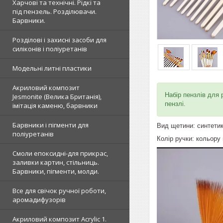
Харчові та технічні. Рідкі та
під пензель. Розділювачи.
Барвники.
Розділові і захисні засоби для
силіконів і поліуретанів
Модельні литні пластики
Акриловий композит
Набір пензлів для р
Jesmonite (Велика Британія),
пензлі.
імітація каменю, барвники
Барвники і пігменти для
Вид щетини: синтети
поліуретанів
Колір ручки: кольору
Смоли епоксидні-для прикрас,
заливки картин, стільниць.
Барвники, пігменти, молди.
Все для свічок ручної роботи,
аромадифузорів
Акриловий композит Acrylic 1.