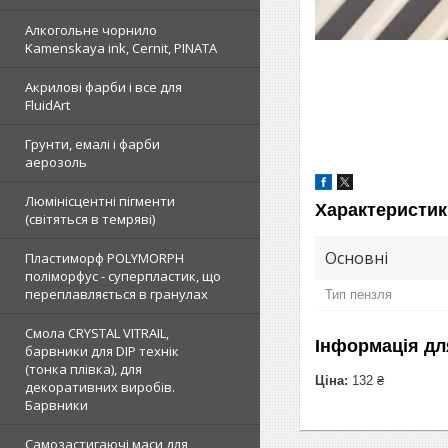
Алкогольне чорнило
Kamenskaya ink, Cernit, PINATA
Акрилові фарби і все для
FluidArt
Грунти, емалі і фарби
аерозоль
Люмінісцентні пігменти
Характеристик
(світяться в темряві)
Основні
Пластиморф POLYMORPH
поліморфус - суперпластик, що
переплавляється в гранулах
Тип пензля
Смола CRYSTAL VITRAIL,
Інформація дл
барвники для DIP технік
(тонка плівка), для
Ціна:
132 ₴
декоративних виробів.
Барвники
Самозастигаючі маси для