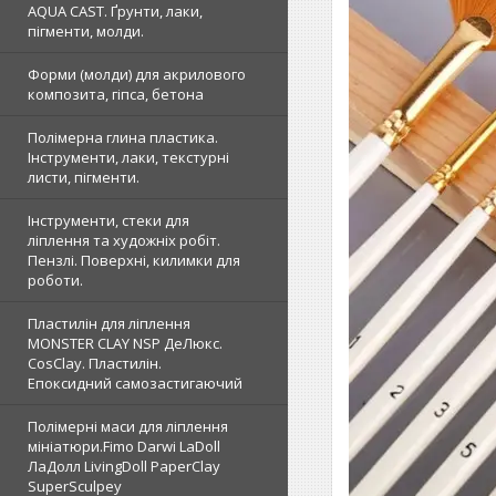
AQUA CAST. Ґрунти, лаки,
пігменти, молди.
Форми (молди) для акрилового
композита, гіпса, бетона
Полімерна глина пластика.
Інструменти, лаки, текстурні
листи, пігменти.
Інструменти, стеки для
ліплення та художніх робіт.
Пензлі. Поверхні, килимки для
роботи.
Пластилін для ліплення
MONSTER CLAY NSP ДеЛюкс.
CosClay. Пластилін.
Епоксидний самозастигаючий
Полімерні маси для ліплення
мініатюри.Fimo Darwi LaDoll
ЛаДолл LivingDoll PaperClay
SuperSculpey