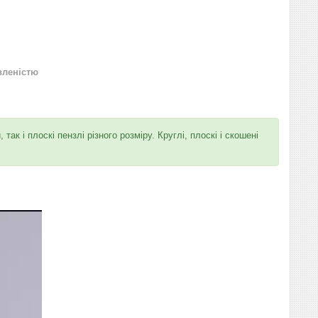
вленістю
так і плоскі пензлі різного розміру. Круглі, плоскі і скошені