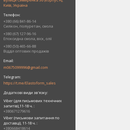
вулиця Симиренка 36 (корпус А),
Київ, Україна
+380 (66) 841-86-14
Силікон, поліуретан, смола
+380 (67) 127-96-16
Епоксидна смола, віск, олії
+380 (50) 465-66-88
Відділ оптових продажів
m0675099996@gmail.com
https://t.me/Elastoform_sales
Viber (для письмових технічних
запитів),11-18 ч.
+380671279616
Viber (письмови запитання по
доставці), 11-18 ч.
+380668418614