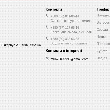
Графік
Понеділ
+380 (66) 841-86-14
Силікон, поліуретан, смола
Вівторок
+380 (67) 127-96-16
Середа
Епоксидна смола, віск, олії
Четвер
+380 (50) 465-66-88
Відділ оптових продажів
Пʼятниця
6 (корпус А), Київ, Україна
Субота
Неділя
m0675099996@gmail.com