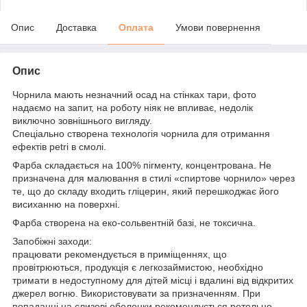
Опис
Доставка
Оплата
Умови повернення
Опис
Чорнила мають незначний осад на стінках тари, фото
надаємо на запит, на роботу ніяк не впливає, недолік
виключно зовнішнього вигляду.
Спеціально створена технологія чорнила для отримання
ефектів petri в смолі.
Фарба складається на 100% пігменту, концентрована. Не
призначена для малювання в стилі «спиртове чорнило» через
те, що до складу входить гліцерин, який перешкоджає його
висиханню на поверхні.
Фарба створена на еко-сольвентній базі, не токсична.
Запобіжні заходи:
працювати рекомендується в приміщеннях, що
провітрюються, продукція є легкозаймистою, необхідно
тримати в недоступному для дітей місці і вдалині від відкритих
джерел вогню. Використовувати за призначенням. При
попаданні на слизові оболонки рекомендується ретельно