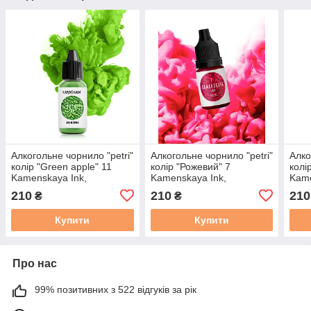
Алкогольне чорнило "petri"
Алкогольне чорнило "petri"
Алко
колір "Green apple" 11
колір "Рожевий" 7
колі
Kamenskaya Ink,
Kamenskaya Ink,
Kame
Каменская Інк 15 мл
Каменская Інк 15 мл
Каме
210
210
210
₴
₴
Купити
Купити
Про нас
99% позитивних з 522 відгуків за рік