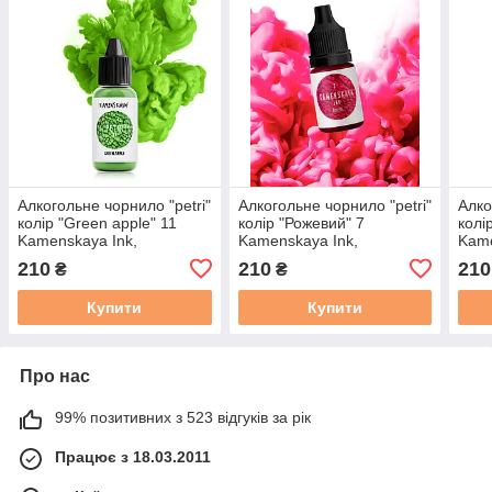
Алкогольне чорнило "petri"
Алкогольне чорнило "petri"
Алко
колір "Green apple" 11
колір "Рожевий" 7
колі
Kamenskaya Ink,
Kamenskaya Ink,
Kame
Каменская Інк 15 мл
Каменская Інк 15 мл
Каме
210
210
210
₴
₴
Купити
Купити
Про нас
99% позитивних з 523 відгуків за рік
Працює з 18.03.2011