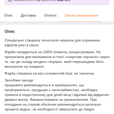
Опис
Доставка
Оплата
Умови повернення
Опис
Спеціально створена технологія чорнила для отримання
ефектів petri в смолі.
Фарба складається на 100% пігменту, концентрована. Не
призначена для малювання в стилі «спиртове чорнило» через
те, що до складу входить гліцерин, який перешкоджає його
висиханню на поверхні.
Фарба створена на еко-сольвентній базі, не токсична.
Запобіжні заходи:
працювати рекомендується в приміщеннях, що
провітрюються, продукція є легкозаймистою, необхідно
тримати в недоступному для дітей місці і вдалині від відкритих
джерел вогню. Використовувати за призначенням. При
попаданні на слизові оболонки рекомендується ретельно
промити водою, за необхідності звернутися до лікаря.