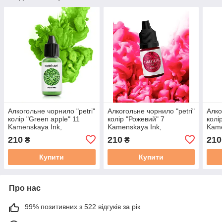
Алкогольне чорнило "petri"
Алкогольне чорнило "petri"
Алко
колір "Green apple" 11
колір "Рожевий" 7
колі
Kamenskaya Ink,
Kamenskaya Ink,
Kame
Каменская Інк 15 мл
Каменская Інк 15 мл
Каме
210
210
210
₴
₴
Купити
Купити
Про нас
99% позитивних з 522 відгуків за рік