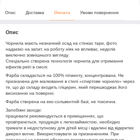
Опис
Доставка
Оплата
Умови повернення
Опис
Чорнила мають незначний осад на стінках тари, фото
надаємо на запит, на роботу ніяк не впливає, недолік
виключно зовнішнього вигляду.
Спеціально створена технологія чорнила для отримання
ефектів petri в смолі.
Фарба складається на 100% пігменту, концентрована. Не
призначена для малювання в стилі «спиртове чорнило» через
те, що до складу входить гліцерин, який перешкоджає його
висиханню на поверхні.
Фарба створена на еко-сольвентній базі, не токсична.
Запобіжні заходи:
працювати рекомендується в приміщеннях, що
провітрюються, продукція є легкозаймистою, необхідно
тримати в недоступному для дітей місці і вдалині від відкритих
джерел вогню. Використовувати за призначенням. При
попаданні на слизові оболонки рекомендується ретельно