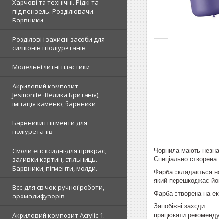
Харчові та технічні. Рідкі та
під пензель. Розділювачи.
Барвники.
Розділові і захисні засоби для
силіконів і поліуретанів
Модельні литні пластики
Акриловий композит
Jesmonite (Велика Британія),
імітація каменю, барвники
Барвники і пігменти для
поліуретанів
Смоли епоксидні-для прикрас,
Чорнила мають незнач
заливки картин, стільниць.
Спеціально створена 
Барвники, пігменти, молди.
Фарба складається на
який перешкоджає йог
Все для свічок ручної роботи,
Фарба створена на еко
аромадифузорів
Запобіжні заходи:
Акриловий композит Acrylic 1.
працювати рекомендує