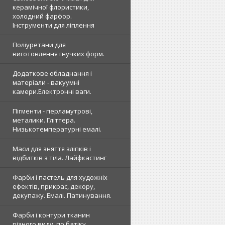
керамічної флористики,
холодний фарфор.
Інструменти для ліплення
Поліуретани для
виготовлення гнучких форм.
Додаткове обладнання і
матеріали - вакуумні
камери.Електронні ваги.
Пігменти - перламутрові,
металики. Гліттера.
Низькотемпературні емалі.
Маси для зняття зліпків і
відбитків з тіла. Лайфкастинг
Фарби і пастель для художніх
ефектів, прикрас, декору,
декупажу. Емалі. Патинування.
Фарби і контури тканин
різного виду, по батіку