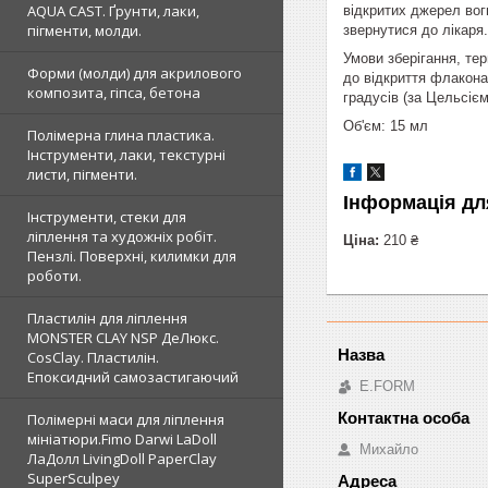
AQUA CAST. Ґрунти, лаки,
відкритих джерел вог
пігменти, молди.
звернутися до лікаря.
Умови зберігання, тер
Форми (молди) для акрилового
до відкриття флакона 
композита, гіпса, бетона
градусів (за Цельсієм
Об'єм: 15 мл
Полімерна глина пластика.
Інструменти, лаки, текстурні
листи, пігменти.
Інформація дл
Інструменти, стеки для
ліплення та художніх робіт.
Ціна:
210 ₴
Пензлі. Поверхні, килимки для
роботи.
Пластилін для ліплення
MONSTER CLAY NSP ДеЛюкс.
CosClay. Пластилін.
Епоксидний самозастигаючий
E.FORM
Полімерні маси для ліплення
мініатюри.Fimo Darwi LaDoll
Михайло
ЛаДолл LivingDoll PaperClay
SuperSculpey