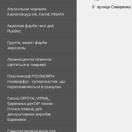
вулиця Симиренка 3
Алкогольне чорнило
Kamenskaya ink, Cernit, PINATA
Акрилові фарби і все для
FluidArt
Грунти, емалі і фарби
аерозоль
Люмінісцентні пігменти
(світяться в темряві)
Пластиморф POLYMORPH
поліморфус - суперпластик, що
переплавляється в гранулах
Смола CRYSTAL VITRAIL,
барвники для DIP технік
(тонка плівка), для
декоративних виробів.
Барвники
Самозастигаючі маси для