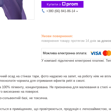
Купити з
+380 (66) 841-86-14
повернення товару протягом 14 днів
за домо
У компанії підключені електронні платежі. Те
ний осад на стінках тари, фото надаємо на запит, на роботу ніяк не впл
технологія чорнила для отримання ефектів petri в смолі.
 100% пігменту, концентрована. Не призначена для малювання в стилі «
о висиханню на поверхні.
-сольвентній базі, не токсична.
ться в приміщеннях, що провітрюються, продукція є легкозаймистою, нео