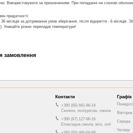
ню. Використовувати за призначенням. При попаданні на слизові оболон
мін придатності:
36 місяців за дотримання умов зберігання, після відкриття - 6 місяців. З
). Уникайте різких перепадів температури!
я замовлення
Графік
Понеділ
+380 (66) 841-86-14
Силікон, поліуретан, смола
Вівторок
+380 (67) 127-96-16
Середа
Епоксидна смола, віск, олії
Четвер
+380 (50) 465-66-88