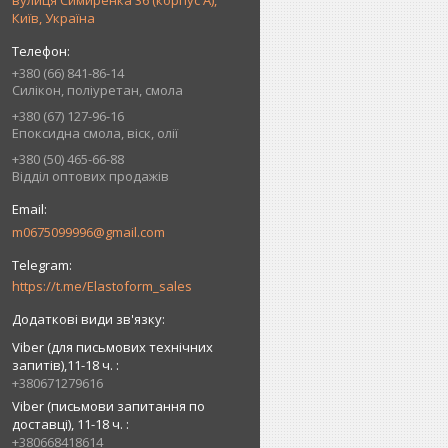
вулиця Симиренка 36 (корпус А),
Київ, Україна
+380 (66) 841-86-14
Силікон, поліуретан, смола
+380 (67) 127-96-16
Епоксидна смола, віск, олії
+380 (50) 465-66-88
Відділ оптових продажів
m0675099996@gmail.com
https://t.me/Elastoform_sales
Viber (для письмових технічних
запитів),11-18 ч.
+380671279616
Viber (письмови запитання по
доставці), 11-18 ч.
+380668418614