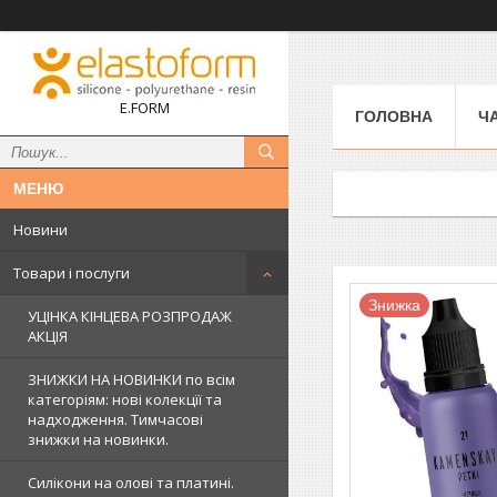
E.FORM
ГОЛОВНА
Ч
Новини
Товари і послуги
Знижка
УЦІНКА КІНЦЕВА РОЗПРОДАЖ
АКЦІЯ
ЗНИЖКИ НА НОВИНКИ по всім
категоріям: нові колекцїї та
надходження. Тимчасові
знижки на новинки.
Силікони на олові та платині.