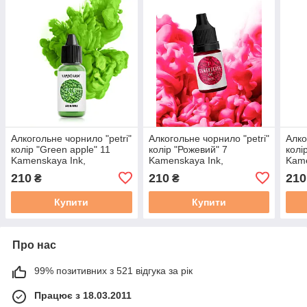
Алкогольне чорнило "petri"
Алкогольне чорнило "petri"
Алко
колір "Green apple" 11
колір "Рожевий" 7
колі
Kamenskaya Ink,
Kamenskaya Ink,
Kame
Каменская Інк 15 мл
Каменская Інк 15 мл
Каме
210
210
210
₴
₴
Купити
Купити
Про нас
99% позитивних з 521 відгука за рік
Працює з 18.03.2011