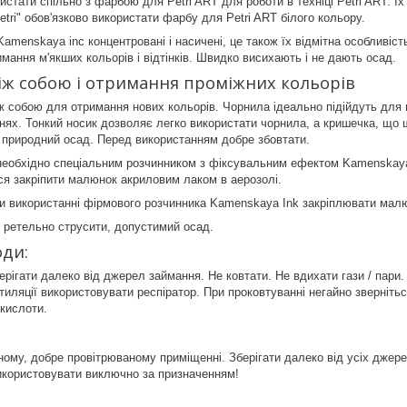
тати спільно з фарбою для Petri ART для роботи в техніці Petri ART. Їх
tri" обов'язково використати фарбу для Petri ART білого кольору.
amenskaya inc концентровані і насичені, це також їх відмітна особливі
мання м'якших кольорів і відтінків. Швидко висиxають і не дають осад.
іж собою і отримання проміжних кольорів
 собою для отримання нових кольорів. Чорнила ідеально підійдуть для вик
нях. Тонкий носик дозволяє легко використати чорнила, а кришечка, що 
 природний осад. Перед використанням добре збовтати.
необхідно спеціальним розчинником з фіксувальним ефектом Kamenskaya 
я закріпити малюнок акриловим лаком в аерозолі.
ри використанні фірмового розчинника Kamenskaya Ink закріплювати малю
 ретельно струсити, допустимий осад.
оди:
ерігати далеко від джерел займання. Не ковтати. Не вдихати гази / пари.
тиляції використовувати респіратор. При проковтуванні негайно звернітьс
кислоти.
ому, добре провітрюваному приміщенні. Зберігати далеко від усіх джерел
икористовувати виключно за призначенням!