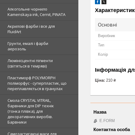
Алкогольне чорнило
Характеристик
Kamenskaya ink, Cernit, PINATA
Основні
Акрилові фарби і все для
FluidArt
Виробник
Грунти, емалі і фарби
Тип
аерозоль
Колір
Люмінісцентні пігменти
(світяться в темряві)
Інформація дл
Пластиморф POLYMORPH
Ціна:
210 ₴
поліморфус - суперпластик, що
переплавляється в гранулах
Смола CRYSTAL VITRAIL,
барвники для DIP технік
(тонка плівка), для
декоративних виробів.
E.FORM
Барвники
Самозастигаючі маси для