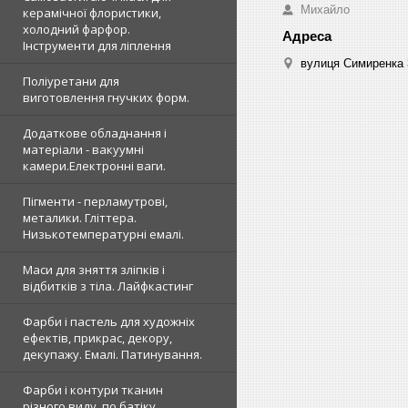
Михайло
керамічної флористики,
холодний фарфор.
Інструменти для ліплення
вулиця Симиренка 3
Поліуретани для
виготовлення гнучких форм.
Додаткове обладнання і
матеріали - вакуумні
камери.Електронні ваги.
Пігменти - перламутрові,
металики. Гліттера.
Низькотемпературні емалі.
Маси для зняття зліпків і
відбитків з тіла. Лайфкастинг
Фарби і пастель для художніх
ефектів, прикрас, декору,
декупажу. Емалі. Патинування.
Фарби і контури тканин
різного виду, по батіку