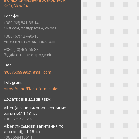
вулиця Симиренка 36 (корпус А),
Київ, Україна
+380 (66) 841-86-14
Силікон, поліуретан, смола
+380 (67) 127-96-16
Епоксидна смола, віск, олії
+380 (50) 465-66-88
Відділ оптових продажів
m0675099996@gmail.com
https://t.me/Elastoform_sales
Viber (для письмових технічних
запитів),11-18 ч.
+380671279616
Viber (письмови запитання по
доставці), 11-18 ч.
+380668418614