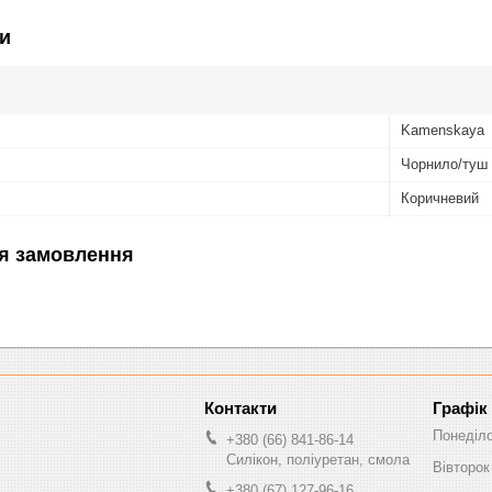
и
Kamenskaya
Чорнило/туш
Коричневий
я замовлення
Графік
Понеділ
+380 (66) 841-86-14
Силікон, поліуретан, смола
Вівторок
+380 (67) 127-96-16