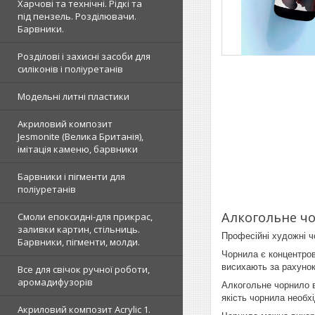
Харчові та технічні. Рідкі та
під пензель. Розділювачи.
Барвники.
Розділові і захисні засоби для
силіконів і поліуретанів
Модельні литні пластики
Акриловий композит
Jesmonite (Велика Британія),
імітація каменю, барвники
Барвники і пігменти для
поліуретанів
Алкогольне чо
Смоли епоксидні-для прикрас,
заливки картин, стільниць.
Професійні художні 
Барвники, пігменти, молди.
Чорнила є концентров
висихають за рахунок
Все для свічок ручної роботи,
аромадифузорів
Алкогольне чорнило в
якість чорнила необхі
Акриловий композит Acrylic 1.