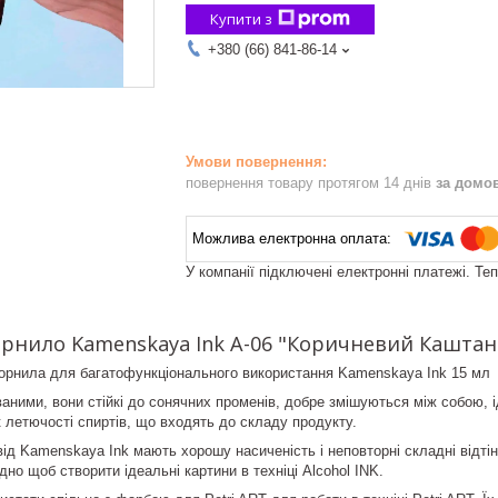
Купити з
+380 (66) 841-86-14
повернення товару протягом 14 днів
за домо
У компанії підключені електронні платежі. Те
рнило Kamenskaya Ink А-06 "Коричневий Каштан"
чорнила для багатофункціонального використання Kamenskaya Ink 15 мл
аними, вони стійкі до сонячних променів, добре змішуються між собою, 
 летючості спиртів, що входять до складу продукту.
ід Kamenskaya Ink мають хорошу насиченість і неповторні складні відті
дно щоб створити ідеальні картини в техніці Alcohol INK.