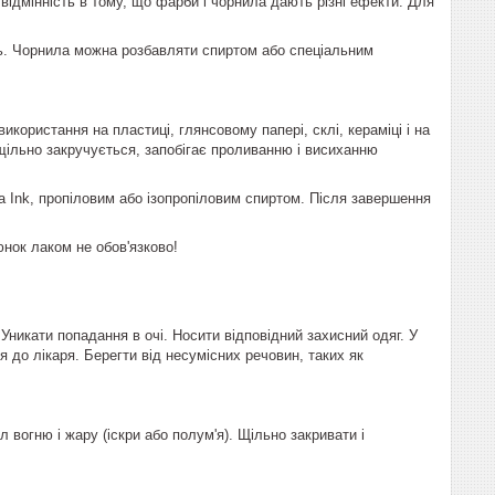
 відмінність в тому, що фарби і чорнила дають різні ефекти. Для
сть. Чорнила можна розбавляти спиртом або спеціальним
ористання на пластиці, глянсовому папері, склі, кераміці і на
щільно закручується, запобігає проливанню і висиханню
Ink, пропіловим або ізопропіловим спиртом. Після завершення
нок лаком не обов'язково!
 Уникати попадання в очі. Носити відповідний захисний одяг. У
я до лікаря. Берегти від несумісних речовин, таких як
 вогню і жару (іскри або полум'я). Щільно закривати і