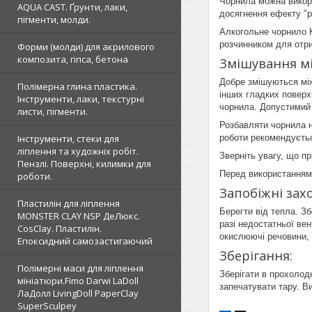
Чорнила можна викорис
AQUA CAST. Ґрунти, лаки,
досягнення ефекту "pe
пігменти, молди.
Алкогольне чорнило K
розчинником для отри
Форми (молди) для акрилового
композита, гіпса, бетона
Змішування м
Добре змішуються між
Полімерна глина пластика.
інших гладких поверх
Інструменти, лаки, текстурні
чорнила. Допустимий
листи, пігменти.
Розбавляти чорнила 
роботи рекомендуєтьс
Інструменти, стеки для
ліплення та художніх робіт.
Зверніть увагу, що п
Пензлі. Поверхні, килимки для
Перед використанням
роботи.
Запобіжні зах
Пластилін для ліплення
Берегти від тепла. Зб
MONSTER CLAY NSP ДеЛюкс.
разі недостатньої вен
CosClay. Пластилін.
окислюючі речовини, 
Епоксидний самозастигаючий
Зберігання:
Полімерні маси для ліплення
Зберігати в прохолодн
мініатюри.Fimo Darwi LaDoll
запечатувати тару. В
ЛаДолл LivingDoll PaperClay
SuperSculpey