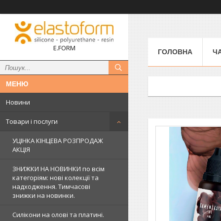
E.FORM
ГОЛОВНА
Ч
Новини
Товари і послуги
УЦІНКА КІНЦЕВА РОЗПРОДАЖ
АКЦІЯ
ЗНИЖКИ НА НОВИНКИ по всім
категоріям: нові колекцїї та
надходження. Тимчасові
знижки на новинки.
Силікони на олові та платині.