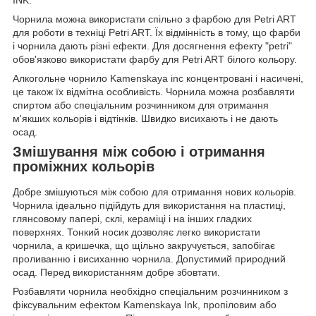
INK.
Чорнила можна використати спільно з фарбою для Petri ART
для роботи в техніці Petri ART. Їх відмінність в тому, що фарби
і чорнила дають різні ефекти. Для досягнення ефекту "petri"
обов'язково використати фарбу для Petri ART білого кольору.
Алкогольне чорнило Kamenskaya inc концентровані і насичені,
це також їх відмітна особливість. Чорнила можна розбавляти
спиртом або спеціальним розчинником для отримання
м'якших кольорів і відтінків. Швидко висиxають і не дають
осад.
Змішування між собою і отримання
проміжних кольорів
Добре змішуються між собою для отримання нових кольорів.
Чорнила ідеально підійдуть для використання на пластиці,
глянсовому папері, склі, кераміці і на інших гладких
поверхнях. Тонкий носик дозволяє легко використати
чорнила, а кришечка, що щільно закручується, запобігає
проливанню і висиханню чорнила. Допустимий природний
осад. Перед використанням добре збовтати.
Розбавляти чорнила необхідно спеціальним розчинником з
фіксувальним ефектом Kamenskaya Ink, пропіловим або