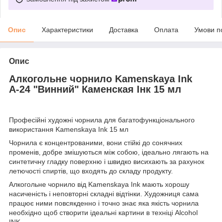
Опис
Характеристики
Доставка
Оплата
Умови п
Опис
Алкогольне чорнило Kamenskaya Ink
А-24 "Винний" Каменская Інк 15 мл
Професійні художні чорнила для багатофункціонального
використання Kamenskaya Ink 15 мл
Чорнила є концентрованими, вони стійкі до сонячних
променів, добре змішуються між собою, ідеально лягають на
синтетичну гладку поверхню і швидко висихають за рахунок
летючості спиртів, що входять до складу продукту.
Алкогольне чорнило від Kamenskaya Ink мають хорошу
насиченість і неповторні складні відтінки. Художниця сама
працює ними повсякденно і точно знає яка якість чорнила
необхідно щоб створити ідеальні картини в техніці Alcohol