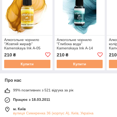
Алкогольне чорнило
Алкогольне чорнило
Алко
"Жовтий жираф"
"Глибока вода"
колі
Kamenskaya Ink А-05
Kamenskaya Ink А-14
Kame
Каменская Інк 15 мл
Каменская Інк 15 мл
Каме
210
210
210
₴
₴
професійні художні
професійні художні
Купити
Купити
Про нас
99% позитивних з 521 відгука за рік
Працює з 18.03.2011
м. Київ
вулиця Симиренка 36 (корпус А), Київ, Україна