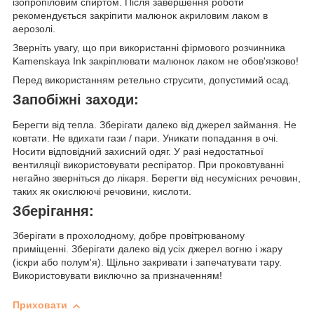
ізопропіловим спиртом. Після завершення роботи
рекомендується закріпити малюнок акриловим лаком в
аерозолі.
Зверніть увагу, що при використанні фірмового розчинника
Kamenskaya Ink закріплювати малюнок лаком не обов'язково!
Перед використанням ретельно струсити, допустимий осад.
Запобіжні заходи:
Берегти від тепла. Зберігати далеко від джерел займання. Не
ковтати. Не вдихати гази / пари. Уникати попадання в очі.
Носити відповідний захисний одяг. У разі недостатньої
вентиляції використовувати респіратор. При проковтуванні
негайно зверніться до лікаря. Берегти від несумісних речовин,
таких як окислюючі речовини, кислоти.
Зберігання:
Зберігати в прохолодному, добре провітрюваному
приміщенні. Зберігати далеко від усіх джерел вогню і жару
(іскри або полум'я). Щільно закривати і запечатувати тару.
Використовувати виключно за призначенням!
Приховати