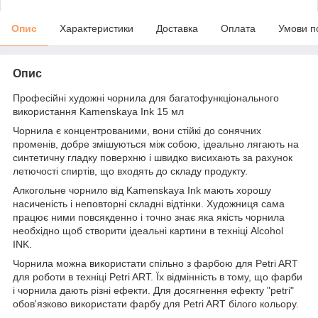
Опис
Характеристики
Доставка
Оплата
Умови п
Опис
Професійні художні чорнила для багатофункціонального
використання Kamenskaya Ink 15 мл
Чорнила є концентрованими, вони стійкі до сонячних
променів, добре змішуються між собою, ідеально лягають на
синтетичну гладку поверхню і швидко висихають за рахунок
летючості спиртів, що входять до складу продукту.
Алкогольне чорнило від Kamenskaya Ink мають хорошу
насиченість і неповторні складні відтінки. Художниця сама
працює ними повсякденно і точно знає яка якість чорнила
необхідно щоб створити ідеальні картини в техніці Alcohol
INK.
Чорнила можна використати спільно з фарбою для Petri ART
для роботи в техніці Petri ART. Їх відмінність в тому, що фарби
і чорнила дають різні ефекти. Для досягнення ефекту "petri"
обов'язково використати фарбу для Petri ART білого кольору.