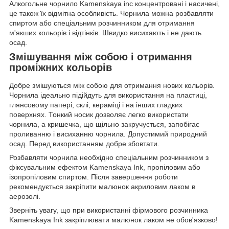
Алкогольне чорнило Kamenskaya inc концентровані і насичені,
це також їх відмітна особливість. Чорнила можна розбавляти
спиртом або спеціальним розчинником для отримання
м'якших кольорів і відтінків. Швидко висиxають і не дають
осад.
Змішування між собою і отримання
проміжних кольорів
Добре змішуються між собою для отримання нових кольорів.
Чорнила ідеально підійдуть для використання на пластиці,
глянсовому папері, склі, кераміці і на інших гладких
поверхнях. Тонкий носик дозволяє легко використати
чорнила, а кришечка, що щільно закручується, запобігає
проливанню і висиханню чорнила. Допустимий природний
осад. Перед використанням добре збовтати.
Розбавляти чорнила необхідно спеціальним розчинником з
фіксувальним ефектом Kamenskaya Ink, пропіловим або
ізопропіловим спиртом. Після завершення роботи
рекомендується закріпити малюнок акриловим лаком в
аерозолі.
Зверніть увагу, що при використанні фірмового розчинника
Kamenskaya Ink закріплювати малюнок лаком не обов'язково!