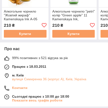
Алкогольне чорнило
Алкогольне чорнило "petri"
Алко
"Жовтий жираф"
колір "Green apple" 11
колі
Kamenskaya Ink А-05
Kamenskaya Ink,
Kame
Каменская Інк 15 мл
Каменская Інк 15 мл
Каме
210
210
210
₴
₴
професійні художні
Купити
Купити
Про нас
99% позитивних з 521 відгука за рік
Працює з 18.03.2011
м. Київ
вулиця Симиренка 36 (корпус А), Київ, Україна
Контакти
Сьогодні працює з 10:00 до 18:00
Показати весь графік роботи