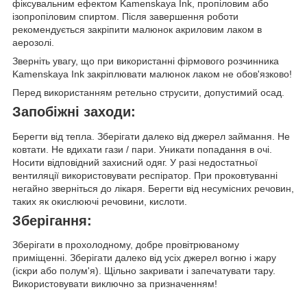
фіксувальним ефектом Kamenskaya Ink, пропіловим або
ізопропіловим спиртом. Після завершення роботи
рекомендується закріпити малюнок акриловим лаком в
аерозолі.
Зверніть увагу, що при використанні фірмового розчинника
Kamenskaya Ink закріплювати малюнок лаком не обов'язково!
Перед використанням ретельно струсити, допустимий осад.
Запобіжні заходи:
Берегти від тепла. Зберігати далеко від джерел займання. Не
ковтати. Не вдихати гази / пари. Уникати попадання в очі.
Носити відповідний захисний одяг. У разі недостатньої
вентиляції використовувати респіратор. При проковтуванні
негайно зверніться до лікаря. Берегти від несумісних речовин,
таких як окислюючі речовини, кислоти.
Зберігання:
Зберігати в прохолодному, добре провітрюваному
приміщенні. Зберігати далеко від усіх джерел вогню і жару
(іскри або полум'я). Щільно закривати і запечатувати тару.
Використовувати виключно за призначенням!