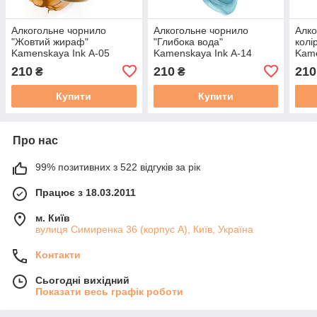
Алкогольне чорнило
Алкогольне чорнило
Алко
"Жовтий жираф"
"Глибока вода"
колі
Kamenskaya Ink А-05
Kamenskaya Ink А-14
Kame
Каменская Інк 15 мл
Каменская Інк 15 мл
Каме
210
210
210
₴
₴
професійні художні
професійні художні
Купити
Купити
Про нас
99% позитивних з 522 відгуків за рік
Працює з 18.03.2011
м. Київ
вулиця Симиренка 36 (корпус А), Київ, Україна
Контакти
Сьогодні вихідний
Показати весь графік роботи