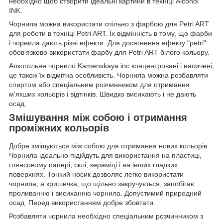
необхідно щоб створити ідеальні картини в техніці Alcohol
INK.
Чорнила можна використати спільно з фарбою для Petri ART
для роботи в техніці Petri ART. Їх відмінність в тому, що фарби
і чорнила дають різні ефекти. Для досягнення ефекту "petri"
обов'язково використати фарбу для Petri ART білого кольору.
Алкогольне чорнило Kamenskaya inc концентровані і насичені,
це також їх відмітна особливість. Чорнила можна розбавляти
спиртом або спеціальним розчинником для отримання
м'якших кольорів і відтінків. Швидко висиxають і не дають
осад.
Змішування між собою і отримання
проміжних кольорів
Добре змішуються між собою для отримання нових кольорів.
Чорнила ідеально підійдуть для використання на пластиці,
глянсовому папері, склі, кераміці і на інших гладких
поверхнях. Тонкий носик дозволяє легко використати
чорнила, а кришечка, що щільно закручується, запобігає
проливанню і висиханню чорнила. Допустимий природний
осад. Перед використанням добре збовтати.
Розбавляти чорнила необхідно спеціальним розчинником з