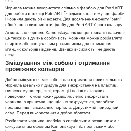
INK.
Чорнила можна використати спільно з фарбою для Petri ART
для роботи в техніці Petri ART. Їх відмінність в тому, що фарби
і чорнила дають різні ефекти. Для досягнення ефекту "petri"
обов'язково використати фарбу для Petri ART білого кольору.
Алкогольне чорнило Kamenskaya inc концентровані і насичені,
це також їх відмітна особливість. Чорнила можна розбавляти
спиртом або спеціальним розчинником для отримання
м'якших кольорів і відтінків. Швидко висиxають і не дають
осад.
Змішування між собою і отримання
проміжних кольорів
Добре змішуються між собою для отримання нових кольорів.
Чорнила ідеально підійдуть для використання на пластиці,
глянсовому папері, склі, кераміці і на інших гладких
поверхнях. Тонкий носик дозволяє легко використати
чорнила, а кришечка, що щільно закручується, запобігає
проливанню і висиханню чорнила. Допустимий природний
осад. Перед використанням добре збовтати.
Розбавляти чорнила необхідно спеціальним розчинником з
фіксувальним ефектом Kamenskaya Ink, пропіловим або