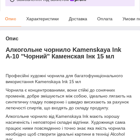
Опис
Характеристики
Доставка
Оплата
Умови п
Опис
Алкогольне чорнило Kamenskaya Ink
А-10 "Чорний" Каменская Інк 15 мл
Професійні художні чорнила для багатофункціонального
використання Kamenskaya Ink 15 мл
Чорнила є концентрованими, вони стійкі до сонячних
променів, добре змішуються між собою, ідеально лягають на
синтетичну гладку поверхню і швидко висихають за рахунок
летючості спиртів, що входять до складу продукту.
Алкогольне чорнило від Kamenskaya Ink мають хорошу
насиченість і неповторні складні відтінки. Художниця сама
працює ними повсякденно і точно знає яка якість чорнила
необхідно щоб створити ідеальні картини в техніці Alcohol