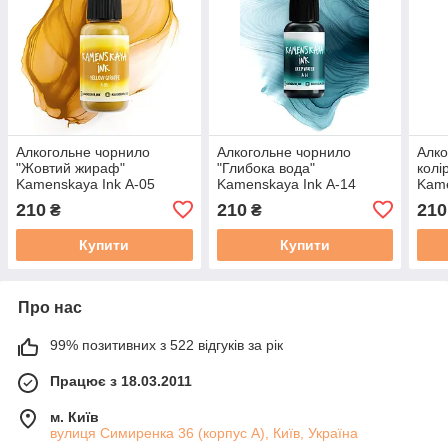
Алкогольне чорнило
Алкогольне чорнило
Алко
"Жовтий жираф"
"Глибока вода"
колі
Kamenskaya Ink А-05
Kamenskaya Ink А-14
Kame
Каменская Інк 15 мл
Каменская Інк 15 мл
Каме
210
210
210
₴
₴
професійні художні
професійні художні
Купити
Купити
Про нас
99% позитивних з 522 відгуків за рік
Працює з 18.03.2011
м. Київ
вулиця Симиренка 36 (корпус А), Київ, Україна