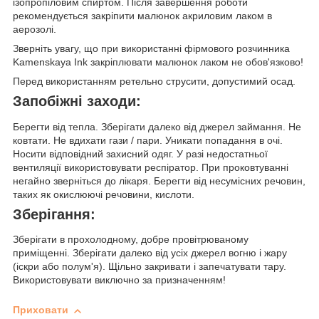
ізопропіловим спиртом. Після завершення роботи
рекомендується закріпити малюнок акриловим лаком в
аерозолі.
Зверніть увагу, що при використанні фірмового розчинника
Kamenskaya Ink закріплювати малюнок лаком не обов'язково!
Перед використанням ретельно струсити, допустимий осад.
Запобіжні заходи:
Берегти від тепла. Зберігати далеко від джерел займання. Не
ковтати. Не вдихати гази / пари. Уникати попадання в очі.
Носити відповідний захисний одяг. У разі недостатньої
вентиляції використовувати респіратор. При проковтуванні
негайно зверніться до лікаря. Берегти від несумісних речовин,
таких як окислюючі речовини, кислоти.
Зберігання:
Зберігати в прохолодному, добре провітрюваному
приміщенні. Зберігати далеко від усіх джерел вогню і жару
(іскри або полум'я). Щільно закривати і запечатувати тару.
Використовувати виключно за призначенням!
Приховати