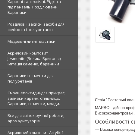
Харчові та технічні. Рідкі та
під пензель. Розділювачи.
Барвники.
Розділові і захисні засоби для
силіконів і поліуретанів
Модельні литні пластики
Акриловий композит
Jesmonite (Велика Британія),
імітація каменю, барвники
Барвники і пігменти для
поліуретанів
Смоли епоксидні-для прикрас,
заливки картин, стільниць.
Серія "Пастельні коль
Барвники, пігменти, молди.
MARBO - дійсно профе
Висококонцентровані.
Все для свічок ручної роботи,
Особливості 
аромадифузорів
— Висока концентраці
Акриловий композит Acrylic 1.