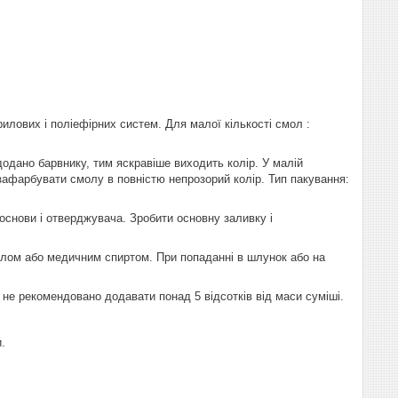
илових і поліефірних систем. Для малої кількості смол :
одано барвнику, тим яскравіше виходить колір. У малій
 зафарбувати смолу в повністю непрозорий колір. Тип пакування:
 основи і отверджувача. Зробити основну заливку і
илом або медичним спиртом. При попаданні в шлунок або на
 не рекомендовано додавати понад 5 відсотків від маси суміші.
.