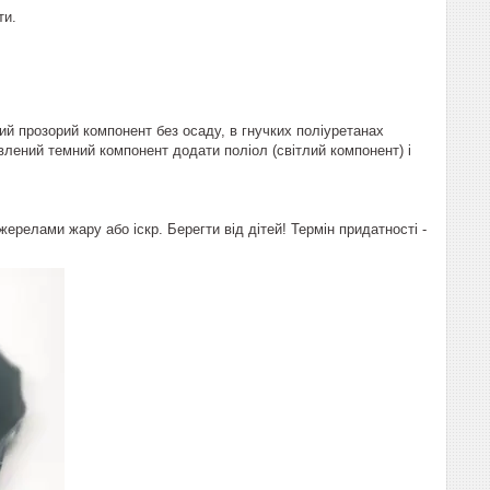
ти.
ий прозорий компонент без осаду, в гнучких поліуретанах
влений темний компонент додати поліол (світлий компонент) і
джерелами жару або іскр. Берегти від дітей! Термін придатності -