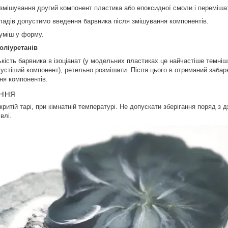
 змішування другий компонент пластика або епоксидної смоли і переміша
ладів допустимо введення барвника після змішування компонентів.
уміш у форму.
оліуретанів
ькість барвника в ізоціанат (у модельних пластиках це найчастіше темніш
 густіший компонент), ретельно розмішати. Після цього в отриманий забар
ня компонентів.
ння
критій тарі, при кімнатній температурі. Не допускати зберігання поряд з 
влі.