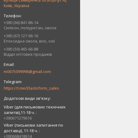
вулиця Симиренка 36 (корпус А),
Київ, Україна
+380 (66) 841-86-14
Силікон, поліуретан, смола
+380 (67) 127-96-16
Епоксидна смола, віск, олії
+380 (50) 465-66-88
Відділ оптових продажів
m0675099996@gmail.com
https://t.me/Elastoform_sales
Viber (для письмових технічних
запитів),11-18 ч.
+380671279616
Viber (письмови запитання по
доставці), 11-18 ч.
+380668418614