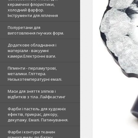
керамічної флористики,
холодний фарфор.
Інструменти для ліплення
Поліуретани для
виготовлення гнучких форм.
Додаткове обладнання і
матеріали - вакуумні
камери.Електронні ваги.
Пігменти - перламутрові,
металики. Гліттера.
Низькотемпературні емалі.
Маси для зняття зліпків і
відбитків з тіла. Лайфкастинг
Фарби і пастель для художніх
ефектів, прикрас, декору,
декупажу. Емалі. Патинування.
Фарби і контури тканин
різного виду, по батіку