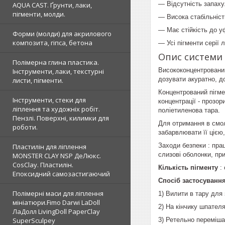
— Відсутність запаху
AQUA CAST. Ґрунти, лаки,
пігменти, молди.
— Висока стабільніст
— Має стійкість до уф
Форми (молди) для акрилового
композита, гіпса, бетона
— Усі пігменти серії 
Опис системи 
Полімерна глина пластика.
Висококонцентрований
Інструменти, лаки, текстурні
дозувати акуратно, д
листи, пігменти.
Концентрований пігме
Інструменти, стеки для
концентрації - прозо
ліплення та художніх робіт.
поліетиленова тара.
Пензлі. Поверхні, килимки для
Для отримання в смолі
роботи.
забарвлювати її цією
Заходи безпеки : пра
Пластилін для ліплення
слизові оболонки, при
MONSTER CLAY NSP ДеЛюкс.
CosClay. Пластилін.
Кількість пігменту
: 
Епоксидний самозастигаючий
Спосіб застосуванн
Полімерні маси для ліплення
1) Вилити в тару для
мініатюри.Fimo Darwi LaDoll
2) На кінчику шпателя
ЛаДолл LivingDoll PaperClay
3) Ретельно переміша
SuperSculpey