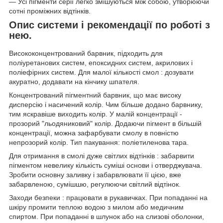
— Усі пігменти серії легко змішуються між собою, утворюючи
сотні проміжних відтінків.
Опис системи і рекомендації по роботі з
нею.
Висококонцентрований барвник, підходить для
поліуретанових систем, епоксидних систем, акрилових і
поліефірних систем. Для малої кількості смол : дозувати
акуратно, додавати на кінчику шпателя.
Концентрований пігментний барвник, що має високу
дисперсію і насичений колір. Чим більше додано барвнику,
тим яскравіше виходить колір. У малій концентрації -
прозорий "льодяниковий" колір. Додаючи пігмент в більшій
концентрації, можна зафарбувати смолу в повністю
непрозорий колір. Тип пакування: поліетиленова тара.
Для отримання в смолі дуже світлих відтінків : забарвити
пігментом невелику кількість суміші основи і отверджувача.
Зробити основну заливку і забарвлювати її цією, вже
забарвленою, сумішшю, регулюючи світлий відтінок.
Заходи безпеки : працювати в рукавичках. При попаданні на
шкіру промити теплою водою з милом або медичним
спиртом. При попаданні в шлунок або на слизові оболонки,