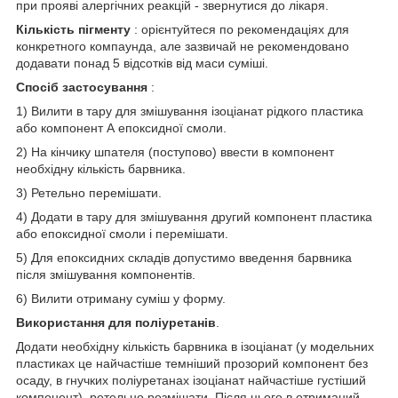
при прояві алергічних реакцій - звернутися до лікаря.
Кількість пігменту
: орієнтуйтеся по рекомендаціях для
конкретного компаунда, але зазвичай не рекомендовано
додавати понад 5 відсотків від маси суміші.
Спосіб застосування
:
1) Вилити в тару для змішування ізоціанат рідкого пластика
або компонент А епоксидної смоли.
2) На кінчику шпателя (поступово) ввести в компонент
необхідну кількість барвника.
3) Ретельно перемішати.
4) Додати в тару для змішування другий компонент пластика
або епоксидної смоли і перемішати.
5) Для епоксидних складів допустимо введення барвника
після змішування компонентів.
6) Вилити отриману суміш у форму.
Використання для поліуретанів
.
Додати необхідну кількість барвника в ізоціанат (у модельних
пластиках це найчастіше темніший прозорий компонент без
осаду, в гнучких поліуретанах ізоціанат найчастіше густіший
компонент), ретельно розмішати. Після цього в отриманий