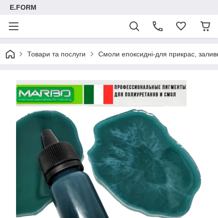
E.FORM
Товари та послуги
Смоли епоксидні-для прикрас, заливк