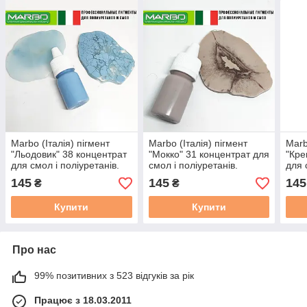
Marbo (Італія) пігмент
Marbo (Італія) пігмент
Marb
"Льодовик" 38 концентрат
"Мокко" 31 концентрат для
"Кре
для смол і поліуретанів.
смол і поліуретанів.
для 
Марбо, PASTELLO 15 мл.
Марбо, PASTELLO 15 мл.
Марб
145
145
145
₴
₴
Купити
Купити
Про нас
99% позитивних з 523 відгуків за рік
Працює з 18.03.2011