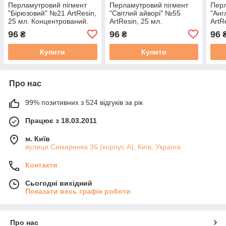
Перламутровий пігмент
Перламутровий пігмент
Перл
"Бірюзовий" №21 ArtResin,
"Світлий айворі" №55
"Анг
25 мл. Концентрований.
ArtResin, 25 мл.
ArtR
Для смоли
Концентрований. Для
Конц
96
96
96
₴
₴
смоли
смо
Купити
Купити
Про нас
99% позитивних з 524 відгуків за рік
Працює з 18.03.2011
м. Київ
вулиця Симиренка 36 (корпус А), Київ, Україна
Контакти
Сьогодні вихідний
Показати весь графік роботи
Про нас