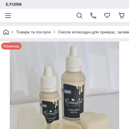
E.FORM
Товари та послуги
Смоли епоксидні-для прикрас, заливк
Новинка