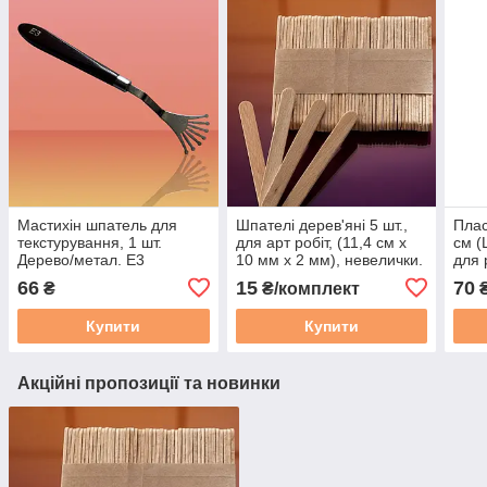
Мастихін шпатель для
Шпателі дерев'яні 5 шт.,
Плас
текстурування, 1 шт.
для арт робіт, (11,4 см х
см (
Дерево/метал. Е3
10 мм х 2 мм), невелички.
для 
силі
66
15
70
₴
₴/комплект
Купити
Купити
Акційні пропозиції та новинки