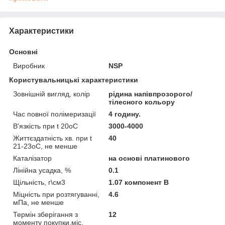
Характеристики
Основні
Виробник
NSP
Користувальницькі характеристики
Зовнішній вигляд, колір
рідина напівпрозорого/
тілесного кольору
Час повної полімеризації
4 годину.
В'язкість при t 20оС
3000-4000
Життєздатність хв. при t
40
21-23оС, не менше
Каталізатор
на основі платинового
Лінійна усадка, %
0.1
Щільність, г\см3
1.07 компонент В
Міцність при розтягуванні,
4.6
мПа, не менше
Термін зберігання з
12
моменту покупки,міс.