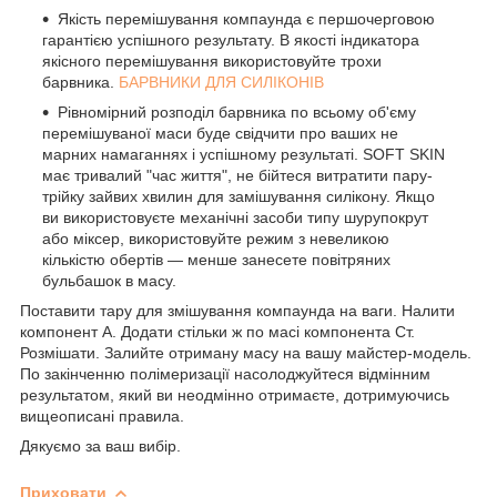
Якість перемішування компаунда є першочерговою
гарантією успішного результату. В якості індикатора
якісного перемішування використовуйте трохи
барвника.
БАРВНИКИ ДЛЯ СИЛІКОНІВ
Рівномірний розподіл барвника по всьому об'єму
перемішуваної маси буде свідчити про ваших не
марних намаганнях і успішному результаті. SOFT SKIN
має тривалий "час життя", не бійтеся витратити пару-
трійку зайвих хвилин для замішування силікону. Якщо
ви використовуєте механічні засоби типу шурупокрут
або міксер, використовуйте режим з невеликою
кількістю обертів ― менше занесете повітряних
бульбашок в масу.
Поставити тару для змішування компаунда на ваги. Налити
компонент А. Додати стільки ж по масі компонента Ст.
Розмішати. Залийте отриману масу на вашу майстер-модель.
По закінченню полімеризації насолоджуйтеся відмінним
результатом, який ви неодмінно отримаєте, дотримуючись
вищеописані правила.
Дякуємо за ваш вибір.
Приховати