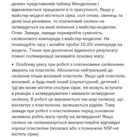
деяких представників таблиці Менделєєва і
відмовляються працювати в їх присутності. Якщо у
майстер-моделі міститься сірка, солі олова, свинець та
деякі інші речовини, то платиновий силікон не
затвердиться на межі зіткнення з майстер-моделлю.
Отже. Завжди, завжди перевіряйте сумісність
силіконового компаунда з майстер-моделлю. Не
пошкодуйте часу і залийте пробні 10-20г компаунда на
модель. Тільки при досягненні відмінного результату
повної полімеризації заливайте основну масу.
Особливу увагу при роботі з платиновими силіконами
зверніть на пластилін. Абсолютно нейтральний до
силіконів тільки восковий пластилін. Якщо цей пластилін
восковий, а будь-який інший (скульптурний, дитячий і
тд)-він може містити сполуки сірки, які можуть вступати
в реакцію з затверджувачем і заважати затвердіння
силікону. В роботі це виражається так-шар силікону, що
контактує з пластиліном, залишається рідким. Тому
завжди при роботі з пластилінами перед основною
заливкою робіть малу пробу на затвердіння! Якщо
силікон не полімеризується використовуйте відповідні
хороші пластиліни (воскової або з позначкою NSP-не
містить сірки)