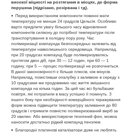
високої міцності на розтягання в місцях, де форма
порушена (підрізано, розірвана і тд).
Перед використанням компоненти повинні мати
температуру не менше 24 градусів Цельсія. Особливо
варто приділити увагу більшого часу відновлення
компонентів силікону до потрібної температури після
транспортування в холодну пору року. Час
полімеризації компаунда безпосередньо залежить від
температури навколишнього середовища. Наприклад,
при 20 градусах компаунд буде полімеризуватись
протягом двох діб, при 30 ― 12 годин, при 60 ― 1
годину, при 5 ― процес полімеризації не розпочнеться.
В даної закономірності є більше плюсів, ніж мінусів.
Наприклад, помістивши опалубку з заливкою в середу з
10 градусами ми продовжимо час життя змішаного
компаунда на кілька годин. За цей час всі бульбашки
повітря, які потрапили в масу успішно її покинуть. З
іншого боку при необхідності комерційного тиражування
форм можна підвищити температуру заливання до 80
градусів і отримати повністю полімеризований виріб за
20 хвилин. Або використовуючи технічний фен, можна
наносити достатньо рідкий компаунд пензлем.
Благородні платинові каталізатори дуже не люблять