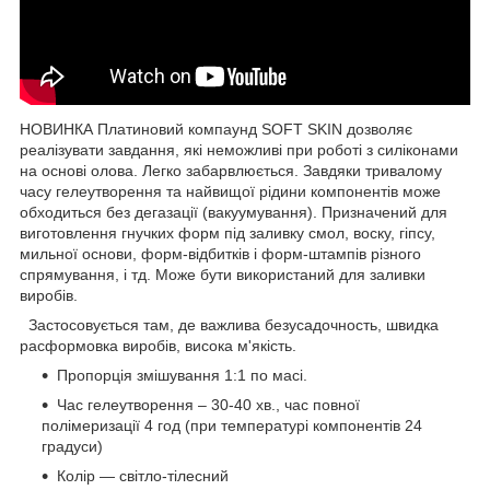
НОВИНКА Платиновий компаунд SOFT SKIN дозволяє
реалізувати завдання, які неможливі при роботі з силіконами
на основі олова. Легко забарвлюється. Завдяки тривалому
часу гелеутворення та найвищої рідини компонентів може
обходиться без дегазації (вакуумування). Призначений для
виготовлення гнучких форм під заливку смол, воску, гіпсу,
мильної основи, форм-відбитків і форм-штампів різного
спрямування, і тд. Може бути використаний для заливки
виробів.
Застосовується там, де важлива безусадочность, швидка
расформовка виробів, висока м'якість.
Пропорція змішування 1:1 по масі.
Час гелеутворення – 30-40 хв., час повної
полімеризації 4 год (при температурі компонентів 24
градуси)
Колір ― світло-тілесний