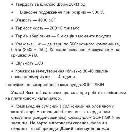
Твердість за шкалою ШорА 10-11 од
Відносне подовження при розриві ― 500 %
В'язкість ― 4000 сСТ
Термостійкість ― 200 °С тривало
Термін зберігання ― 6 місяців з моменту покупки
Упаковка 1 кг ― дві тари по 500г кожного компонента,
0.5 кг (250г + 250г). Каністри позначені маркуванням на
кришках А і В.
Щільність 1,03
початкове гелеутворення: близько 30-40 хвилин,
повна полімеризація ― 4 години.
Інструкція по використанню компаунда SOFT SKIN
Увага!
Всього 4 важливих правила при роботі з силіконами
на платиновому каталізаторі.
Компаунд не сумісний з силіконами на олов'яному
каталізаторі. На площині зіткнення з затвердженим
олов'яним (конденсаційним) компаундом SOFT SKIN не
застигне. Не варто виготовляти складові форми з
силіконів різної природи.
Даний компаунд не має