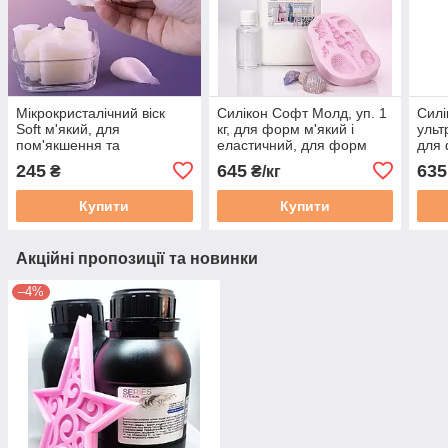
Мікрокристалічний віск
Силікон Софт Молд, уп. 1
Силі
Soft м'який, для
кг, для форм м'який і
ульт
пом'якшення та
еластичний, для форм
для 
еластичності. Для
для гіпсу, мила, воску
плат
245
645
635
₴
₴/кг
створення воскового
паперу та ліплення. Уп.
Купити
Купити
100 г
Акційні пропозиції та новинки
–4%