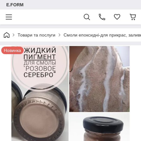
E.FORM
Товари та послуги
Смоли епоксидні-для прикрас, заливк
Новинка