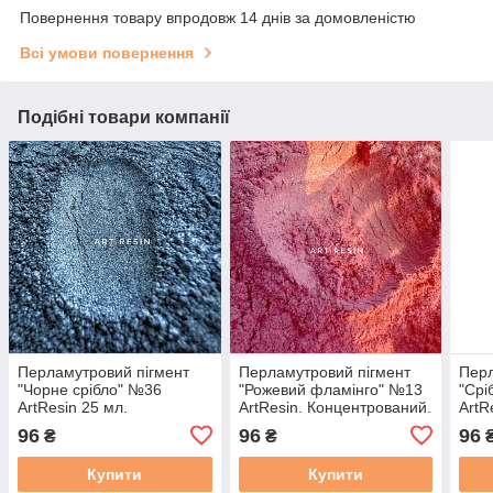
Повернення товару впродовж 14 днів за домовленістю
Всі умови повернення
Подібні товари компанії
Перламутровий пігмент
Перламутровий пігмент
Перл
"Чорне срібло" №36
"Рожевий фламінго" №13
"Срі
ArtResin 25 мл.
ArtResin. Концентрований.
ArtR
Концентрований. Для
Для смоли
Конц
96
96
96
₴
₴
смоли
смо
Купити
Купити