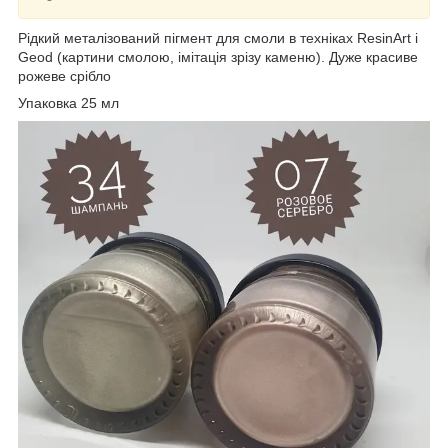
Рідкий металізований пігмент для смоли в техніках ResinArt і
Geod (картини смолою, імітація зрізу каменю). Дуже красиве
рожеве срібло
Упаковка 25 мл