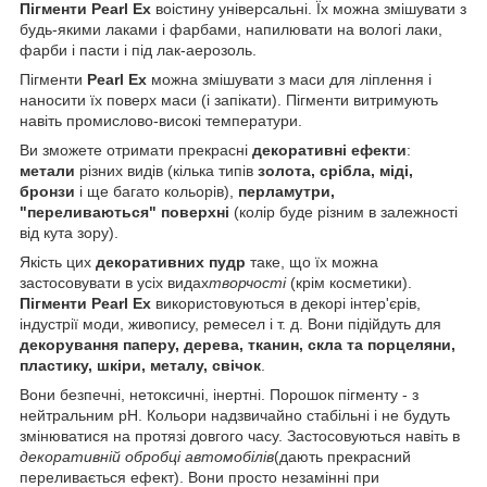
Пігменти Pearl Ex
воістину універсальні. Їх можна змішувати з
будь-якими лаками і фарбами, напилювати на вологі лаки,
фарби і пасти і під лак-аерозоль.
Пігменти
Pearl Ex
можна змішувати з маси для ліплення і
наносити їх поверх маси (і запікати). Пігменти витримують
навіть промислово-високі температури.
Ви зможете отримати прекрасні
декоративні ефекти
:
метали
різних видів (кілька типів
золота, срібла, міді,
бронзи
і ще багато кольорів),
перламутри,
"переливаються" поверхні
(колір буде різним в залежності
від кута зору).
Якість цих
декоративних пудр
таке, що їх можна
застосовувати в усіх видах
творчості
(крім косметики).
Пігменти Pearl Ex
використовуються в декорі інтер'єрів,
індустрії моди, живопису, ремесел і т. д. Вони підійдуть для
декорування паперу, дерева, тканин, скла та порцеляни,
пластику, шкіри, металу, свічок
.
Вони безпечні, нетоксичні, інертні. Порошок пігменту - з
нейтральним рН. Кольори надзвичайно стабільні і не будуть
змінюватися на протязі довгого часу.
Застосовуються навіть в
декоративній обробці автомобілів
(дають прекрасний
переливається ефект). Вони просто незамінні при