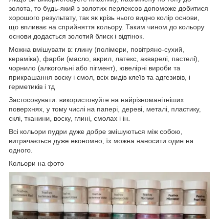
золота, то будь-який з золотих перлексов допоможе добитися
хорошого результату, так як крізь нього видно колір основи,
що впливає на сприйняття кольору. Таким чином до кольору
основи додасться золотий блиск і відтінок.
Можна вмішувати в: глину (полімери, повітряно-сухий,
кераміка), фарби (масло, акрил, латекс, акварелі, пастелі),
чорнило (алкогольні або пігмент), ювелірні вироби та
прикрашання воску і смол, всіх видів клеїв та адгезивів, і
герметиків і тд
Застосовувати: використовуйте на найрізноманітніших
поверхнях, у тому числі на папері, дереві, металі, пластику,
склі, тканини, воску, глині, смолах і ін.
Всі кольори пудри дуже добре змішуються між собою,
витрачається дуже економно, їх можна наносити один на
одного.
Кольори на фото