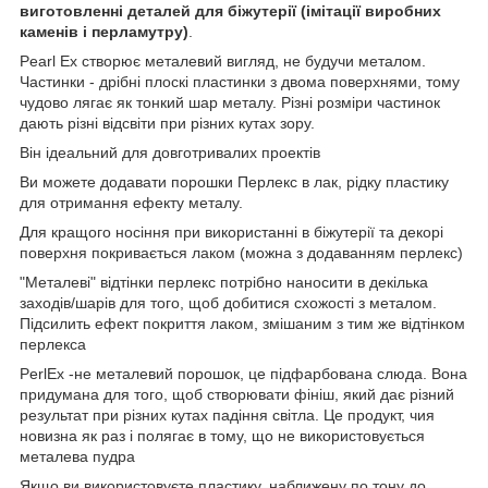
виготовленні деталей для біжутерії (імітації виробних
каменів і перламутру)
.
Pearl Ex створює металевий вигляд, не будучи металом.
Частинки - дрібні плоскі пластинки з двома поверхнями, тому
чудово лягає як тонкий шар металу. Різні розміри частинок
дають різні відсвіти при різних кутах зору.
Він ідеальний для довготривалих проектів
Ви можете додавати порошки Перлекс в лак, рідку пластику
для отримання ефекту металу.
Для кращого носіння при використанні в біжутерії та декорі
поверхня покривається лаком (можна з додаванням перлекс)
"Металеві" відтінки перлекс потрібно наносити в декілька
заходів/шарів для того, щоб добитися схожості з металом.
Підсилить ефект покриття лаком, змішаним з тим же відтінком
перлекса
PerlEx -не металевий порошок, це підфарбована слюда. Вона
придумана для того, щоб створювати фініш, який дає різний
результат при різних кутах падіння світла. Це продукт, чия
новизна як раз і полягає в тому, що не використовується
металева пудра
Якщо ви використовуєте пластику, наближену по тону до