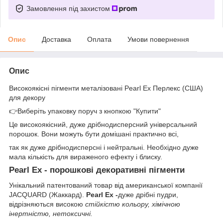
Замовлення під захистом
Опис
Доставка
Оплата
Умови повернення
Опис
Високоякісні пігменти металізовані Pearl Ex Перлекс (США)
для декору
👉Виберіть упаковку поруч з кнопкою "Купити"
Це високоякісний, дуже дрібнодисперсний універсальний
порошок. Вони можуть бути домішані практично всі,
так як дуже дрібнодисперсні і нейтральні. Необхідно дуже
мала кількість для вираженого ефекту і блиску.
Pearl Ex - порошкові декоративні пігменти
Унікальний патентований товар від американської компанії
JACQUARD (Жаккард).
Pearl Ex -
дуже дрібні пудри,
відрізняються високою
стійкістю кольору, хімічною
інертністю, нетоксичні.