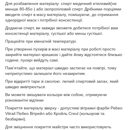
Для розбавлення матеріалу: спирт медичний етиловий(не
менше 80-85о ) або ізопропіловий спирт. Дрібними порціями
вводите спирт в масу матеріалу, помішуючи, до отримання
однорідної маси і потрібної консистенції.
Додаючи спирт, ви завжди зможете добитися потрібної вам
консистенції матеріалу, густішої або менш густішої.
Працюйте при кімнатній температурі.
При утворенні пухирів в масі матеріалу при роботі просто
закрийте матеріал кришкою і дайте йому відстоятися близько
години, пухирі вийдуть самі.
Пам'ятайте, що матеріал швидко застигає на повітрі, тому
неприпустимо залишати його незакритим.
При відкритті тари зі смолою: легкий спиртовий запах, який
швидко вивітрюється.
Ви можете змішувати кольори між собою, отримуючи
різноманітні відтінки
Покриття матеріалу зверху - допустимі вітражні фарби Pebeo
Vitrail Пебео Вiтрейл або Кройль Creul (кольорові та
безбарвні).
Для зміцнення покриття майстри часто використовують