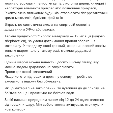
можна створювати пелюстки квітів, листочки дерев, химерні і
неповторні елементи прикрас або повноцінні прикраси,
"склити вікна лялькових будинків, створювати гіперреалістичні
крила метеликів, бджілок, фей та ін.
Вітраль-це синтетична смола на спиртовій основі, з
додаванням УФ-стабілізатора.
Термін придатності "сирого" матеріалу ― 12 місяців (чудово
зберігається), за умови дотримання правил зберігання
матеріалу. У твердому стані крихкий, якщо нанесений зовсім
тонким шаром, але у такому разі, можливі додаткові
закріплення.
Одним шаром можна нанести і досить щільну плівку, яку
можна згодом додатково не закріплювати.
Прояв крихкості: пластичний.
Якщо хочете підправити дротяну основу ― робіть це
акуратно, в іншому без обмежень.
Якщо матеріал не закріплений, то чутливий до дії спирту, не
боїться сонця і практично не боїться води.
Засіб висихає природним чином від 12 до 24 годин залежно
від товщини шару. Між собою можна змішувати, отримуючи
нові кольори.