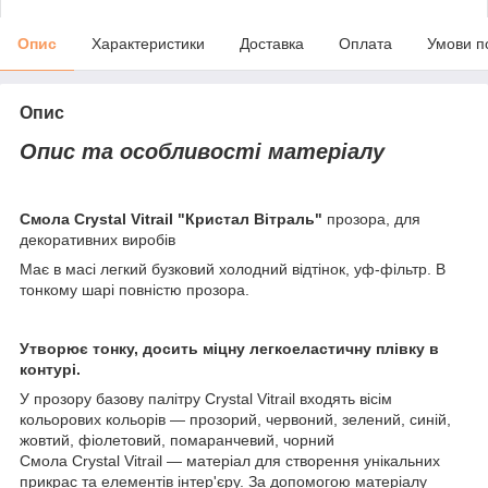
Опис
Характеристики
Доставка
Оплата
Умови п
Опис
Опис та особливості матеріалу
Смола Crystal Vitrail "Кристал Вітраль"
прозора, для
декоративних виробів
Має в масі легкий бузковий холодний відтінок, уф-фільтр. В
тонкому шарі повністю прозора.
Утворює тонку, досить міцну легкоеластичну плівку в
контурі.
У прозору базову палітру Crystal Vitrail входять вісім
кольорових кольорів ― прозорий, червоний, зелений, синій,
жовтий, фіолетовий, помаранчевий, чорний
Смола Crystal Vitrail ― матеріал для створення унікальних
прикрас та елементів інтер'єру. За допомогою матеріалу