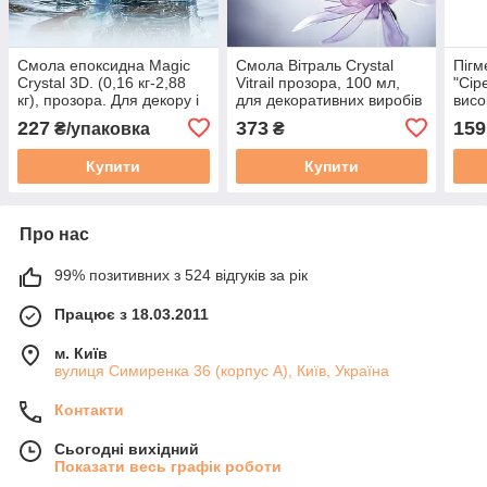
Смола епоксидна Magic
Смола Вітраль Crystal
Пігм
Crystal 3D. (0,16 кг-2,88
Vitrail прозора, 100 мл,
"Сір
кг), прозора. Для декору і
для декоративних виробів
висо
прикрас. Зразок. Уп. 0,16
гран
227
373
159
₴/упаковка
₴
кг
Купити
Купити
Про нас
99% позитивних з 524 відгуків за рік
Працює з 18.03.2011
м. Київ
вулиця Симиренка 36 (корпус А), Київ, Україна
Контакти
Сьогодні вихідний
Показати весь графік роботи