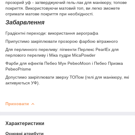
прозорий уф - затверджуючий гель-лак для манікюру, топове
покриття. Використовуючи матовий топ, ви легко зможете
отримати матове покриття при необхідності.
Забарвлення
Градієнтні переходи: використання аерографа
Припустимо закріплювати прозорою фарбою вітражного
Для перлинного переливу: пігменти Перлекс PearlEx для
перлового переливу і Міка пудри MicaPowder
Фарби для ефектів Пебео Мун PebeoMoon і Пебео Призма
PebeoPrisme
Допустимо закріплювати зверху ТОПом (гелі для манікюру, які
активуються УФ).
Приховати
Характеристики
Основні атрибути