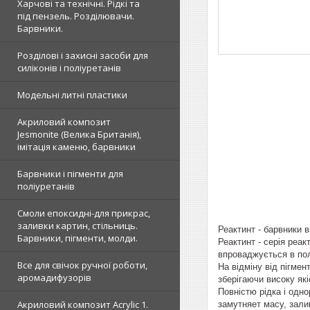
Харчові та технічні. Рідкі та
під пензель. Розділювачи.
Барвники.
Розділові і захисні засоби для
силіконів і поліуретанів
Модельні литні пластики
Акриловий композит
Jesmonite (Велика Британія),
імітація каменю, барвники
Барвники і пігменти для
поліуретанів
Смоли епоксидні-для прикрас,
заливки картин, стільниць.
Реактинт - барвники 
Барвники, пігменти, молди.
Реактинт - серія реа
впроваджується в по
Все для свічок ручної роботи,
На відміну від пігмен
аромадифузорів
зберігаючи високу які
Повністю рідка і одн
Акриловий композит Acrylic 1.
замутняет масу, зали