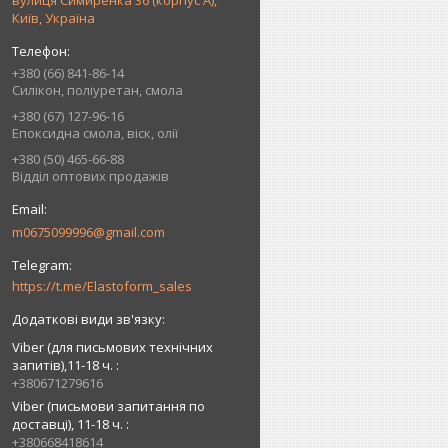
вулиця Симиренка 36 (корпус А),
Київ, Україна
+380 (66) 841-86-14
Силікон, поліуретан, смола
+380 (67) 127-96-16
Епоксидна смола, віск, олії
+380 (50) 465-66-88
Відділ оптових продажів
m0675099996@gmail.com
https://t.me/Elastoform_sales
Viber (для письмових технічних
запитів),11-18 ч.
+380671279616
Viber (письмови запитання по
доставці), 11-18 ч.
+380668418614