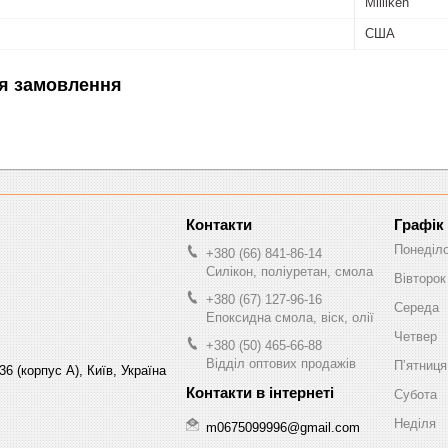
Milliken
США
я замовлення
Графік
Понеділ
+380 (66) 841-86-14
Силікон, поліуретан, смола
Вівторок
+380 (67) 127-96-16
Середа
Епоксидна смола, віск, олії
Четвер
+380 (50) 465-66-88
Відділ оптових продажів
Пʼятниця
6 (корпус А), Київ, Україна
Субота
Неділя
m0675099996@gmail.com