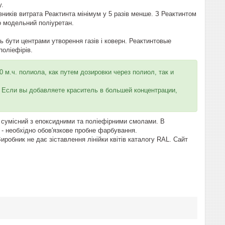
у.
вників витрата Реактинта мінімум у 5 разів менше. З Реактинтом
о модельний поліуретан.
ь бути центрами утворення газів і коверн. Реактинтовые
поліефірів.
 м.ч. полиола, как путем дозировки через полиол, так и
. Если вы добавляете краситель в большей концентрации,
 сумісний з епоксидними та поліефірними смолами. В
 - необхідно обов'язкове пробне фарбування.
обник не дає зіставлення лінійки квітів каталогу RAL. Сайт