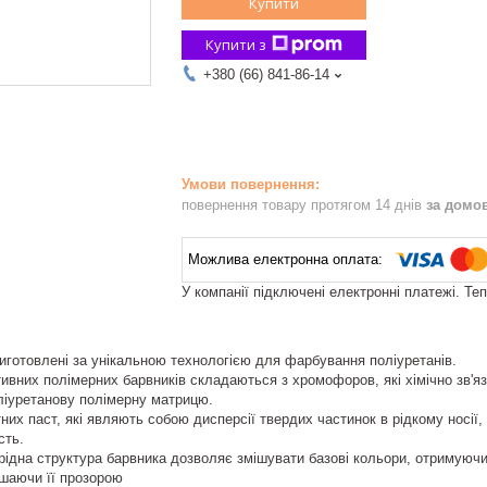
Купити
Купити з
+380 (66) 841-86-14
повернення товару протягом 14 днів
за домо
У компанії підключені електронні платежі. Те
виготовлені за унікальною технологією для фарбування поліуретанів.
ктивних полімерних барвників складаються з хромофоров, які хімічно зв'я
ліуретанову полімерну матрицю.
тних паст, які являють собою дисперсії твердих частинок в рідкому носії,
сть.
орідна структура барвника дозволяє змішувати базові кольори, отримуючи 
шаючи її прозорою