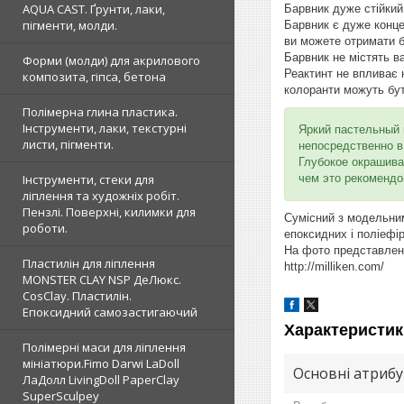
AQUA CAST. Ґрунти, лаки,
Барвник дуже стійкий
пігменти, молди.
Барвник є дуже конце
ви можете отримати б
Барвник не містять в
Форми (молди) для акрилового
Реактинт не впливає 
композита, гіпса, бетона
колоранти можуть бути
Полімерна глина пластика.
Інструменти, лаки, текстурні
Яркий пастельный ц
листи, пігменти.
непосредственно в
Глубокое окрашива
чем это рекомендо
Інструменти, стеки для
ліплення та художніх робіт.
Пензлі. Поверхні, килимки для
Сумісний з модельним
роботи.
епоксидних і поліефі
На фото представлені
Пластилін для ліплення
http://milliken.com/
MONSTER CLAY NSP ДеЛюкс.
CosClay. Пластилін.
Епоксидний самозастигаючий
Характеристик
Полімерні маси для ліплення
мініатюри.Fimo Darwi LaDoll
Основні атриб
ЛаДолл LivingDoll PaperClay
SuperSculpey