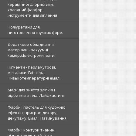
керамічної флористики,
холодний фарфор.
Інструменти для ліплення
Поліуретани для
виготовлення гнучких форм.
Додаткове обладнання і
матеріали - вакуумні
камери.Електронні ваги.
Пігменти - перламутрові,
металики. Гліттера.
Низькотемпературні емалі.
Маси для зняття зліпків і
відбитків з тіла. Лайфкастинг
Фарби і пастель для художніх
ефектів, прикрас, декору,
декупажу. Емалі. Патинування.
Фарби і контури тканин
різного виду, по батіку