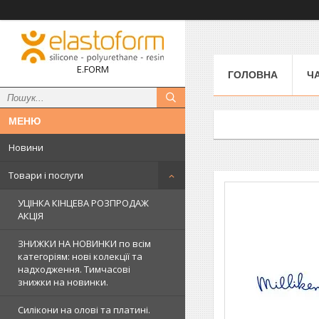
E.FORM
ГОЛОВНА
Ч
Новини
Товари і послуги
УЦІНКА КІНЦЕВА РОЗПРОДАЖ
АКЦІЯ
ЗНИЖКИ НА НОВИНКИ по всім
категоріям: нові колекцїї та
надходження. Тимчасові
знижки на новинки.
Силікони на олові та платині.