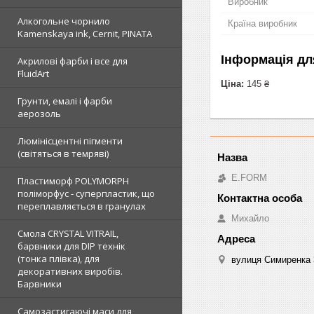
Виробник
Алкогольне чорнило
Країна виробник
Kamenskaya ink, Cernit, PINATA
Інформація дл
Акрилові фарби і все для
FluidArt
Ціна:
145 ₴
Грунти, емалі і фарби
аерозоль
Люмінісцентні пігменти
(світяться в темряві)
E.FORM
Пластиморф POLYMORPH
поліморфус - суперпластик, що
переплавляється в гранулах
Михайло
Смола CRYSTAL VITRAIL,
барвники для DIP технік
(тонка плівка), для
вулиця Симиренка 3
декоративних виробів.
Барвники
Самозастигаючі маси для