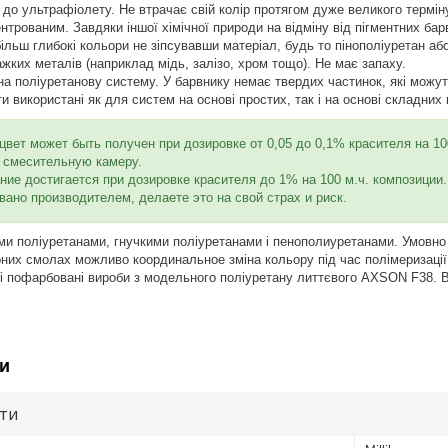
 до ультрафіолету. Не втрачає свій колір протягом дуже великого термін
нтрованим. Завдяки іншої хімічної природи на відміну від пігментних бар
ільш глибокі кольори не зіпсувавши матеріал, будь то пінополіуретан аб
ажких металів (наприклад мідь, залізо, хром тощо). Не має запаху.
на поліуретанову систему. У барвнику немає твердих частинок, які можут
 використані як для систем на основі простих, так і на основі складних 
вет может быть получен при дозировке от 0,05 до 0,1% красителя на 100
 смесительную камеру.
ние достигается при дозировке красителя до 1% на 100 м.ч. композиции
вано производителем, делаете это на свой страх и риск.
и поліуретанами, гнучкими поліуретанами і пенополиуретанами. Умовно
рних смолах можливо координальное зміна кольору під час полімеризації
 пофарбовані вироби з модельного поліуретану литтєвого AXSON F38. Вир
и
ути