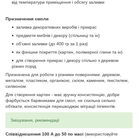
від температури приміщення і обсягу заливки
Призначення смоли
заливка декоративних виробів і прикрас
предмети меблів і декору (стільниці та ін)
об'ємні заливки (до 400 гр за 1 раз)
як фінішне покриття (картин, полімерної глини та ін)
для створення прикрас і декору спільно з деревом
різних порід
Призначена для роботи з різними поверхнями: деревом,
металом, пластиком, органікою, склом, каменем, текстилем,
силіконом.
Для створення картин - має зручну консистенцію, добре
фарбується барвниками для смол, не схильна сильно
обтікати, консистенція перешкоджає міграції пігментів.
Змішування, рекомендації
Співвідношення 100 А до 50 по масі
(використовуйте