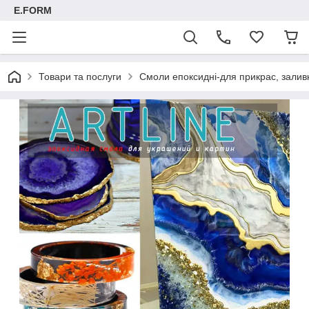
E.FORM
Товари та послуги
Смоли епоксидні-для прикрас, заливк