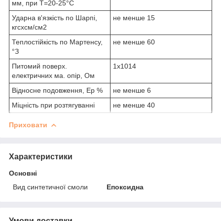
мм, при Т=20-25°С
Ударна в'язкість по Шарпі,
не менше 15
кгсхсм/см2
Теплостійкість по Мартенсу,
не менше 60
°З
Питомий поверх.
1x1014
електричних ма. опір, Ом
Відносне подовження, Ер %
не менше 6
Міцність при розтягуванні
не менше 40
Приховати
Характеристики
Основні
Вид синтетичної смоли
Епоксидна
Умови доставки