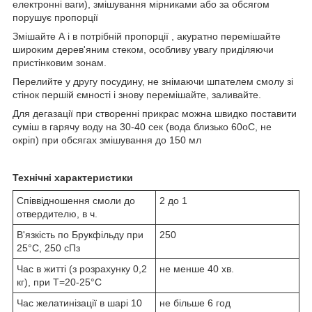
електронні ваги), змішування мірниками або за обсягом
порушує пропорції
Змішайте А і в потрібній пропорції , акуратно перемішайте
широким дерев'яним стеком, особливу увагу приділяючи
пристінковим зонам.
Перелийте у другу посудину, не знімаючи шпателем смолу зі
стінок першій ємності і знову перемішайте, заливайте.
Для дегазації при створенні прикрас можна швидко поставити
суміш в гарячу воду на 30-40 сек (вода близько 60оС, не
окріп) при обсягах змішування до 150 мл
Технічні характеристики
Співвідношення смоли до
2 до 1
отвердителю, в ч.
В'язкість по Брукфільду при
250
25°С, 250 сПз
Час в житті (з розрахунку 0,2
не менше 40 хв.
кг), при Т=20-25°С
Час желатинізації в шарі 10
не більше 6 год