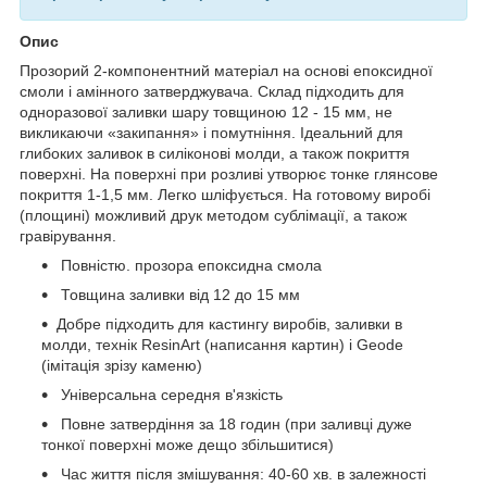
Опис
Прозорий 2-компонентний матеріал на основі епоксидної
смоли і амінного затверджувача. Склад підходить для
одноразової заливки шару товщиною 12 - 15 мм, не
викликаючи «закипання» і помутніння. Ідеальний для
глибоких заливок в силіконові молди, а також покриття
поверхні. На поверхні при розливі утворює тонке глянсове
покриття 1-1,5 мм. Легко шліфується. На готовому виробі
(площині) можливий друк методом сублімації, а також
гравірування.
Повністю. прозора епоксидна смола
Товщина заливки від 12 до 15 мм
Добре підходить для кастингу виробів, заливки в
молди, технік ResinArt (написання картин) і Geоde
(імітація зрізу каменю)
Універсальна середня в'язкість
Повне затвердіння за 18 годин (при заливці дуже
тонкої поверхні може дещо збільшитися)
Час життя після змішування: 40-60 хв. в залежності