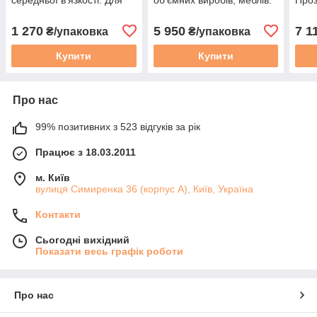
картин і молдів. Уп. 1,6 кг
Уп. 13,3 кг
виро
1 270
5 950
7 1
₴/упаковка
₴/упаковка
Купити
Купити
Про нас
99% позитивних з 523 відгуків за рік
Працює з 18.03.2011
м. Київ
вулиця Симиренка 36 (корпус А), Київ, Україна
Контакти
Сьогодні вихідний
Показати весь графік роботи
Про нас