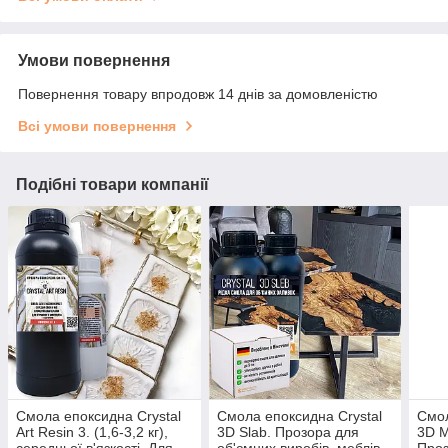
Умови повернення
Повернення товару впродовж 14 днів за домовленістю
Всі умови повернення
Подібні товари компанії
Смола епоксидна Crystal
Смола епоксидна Crystal
Смол
Art Resin 3. (1,6-3,2 кг),
3D Slab. Прозора для
3D M
середньої в'язкості. Для
об'ємних виробів, меблів.
Проз