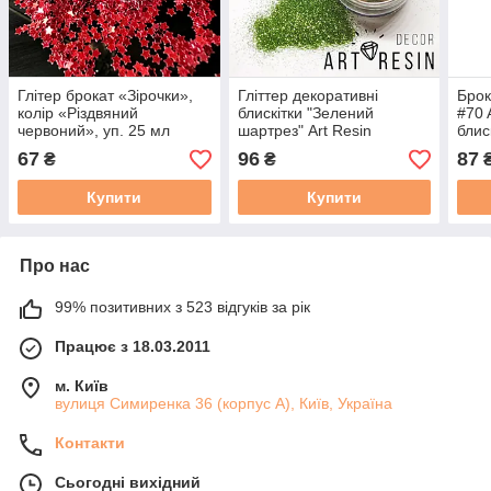
Глітер брокат «Зірочки»,
Гліттер декоративні
Брок
колір «Різдвяний
блискітки "Зелений
#70 
червоний», уп. 25 мл
шартрез" Art Resin
блис
pigments. Уп. 25 мл
для 
67
96
87
₴
₴
мл
Купити
Купити
Про нас
99% позитивних з 523 відгуків за рік
Працює з 18.03.2011
м. Київ
вулиця Симиренка 36 (корпус А), Київ, Україна
Контакти
Сьогодні вихідний