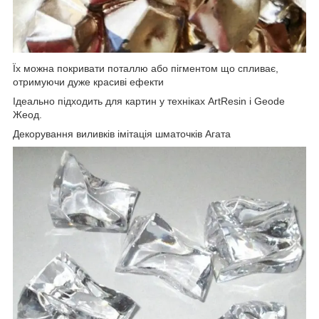
Їх можна покривати поталлю або пігментом що спливає,
отримуючи дуже красиві ефекти
Ідеально підходить для картин у техніках ArtResin і Geode
Жеод.
Декорування виливків імітація шматочків Агата