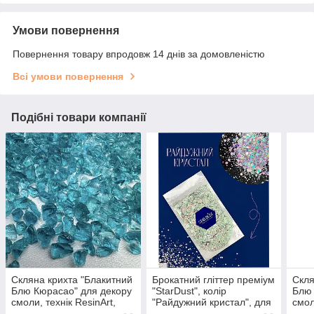
Умови повернення
Повернення товару впродовж 14 днів за домовленістю
Всі умови повернення
Подібні товари компанії
Скляна крихта "Блакитний
Брокатний гліттер преміум
Скля
Блю Кюрасао" для декору
"StarDust", колір
Блю 
смоли, технік ResinArt,
"Райдужний кристал", для
смол
прозора, фракція 5-8 мм.
додавання в епоксидну
проз