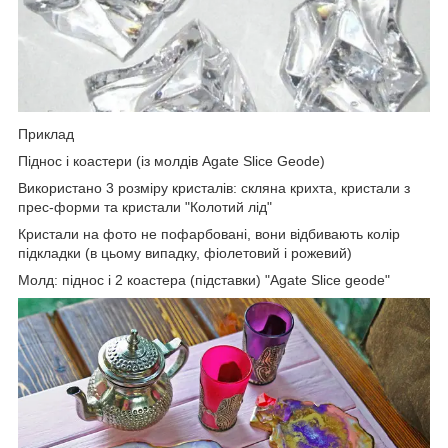
Приклад
Піднос і коастери (із молдів Agate Slice Geode)
Використано 3 розміру кристалів: скляна крихта, кристали з
прес-форми та кристали "Колотий лід"
Кристали на фото не пофарбовані, вони відбивають колір
підкладки (в цьому випадку, фіолетовий і рожевий)
Молд: піднос і 2 коастера (підставки) "Agate Slice geode"