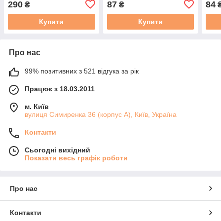
290
87
84
₴
₴
Уп. 500 г
смолу, уп. 7 г
Уп. 
Купити
Купити
Про нас
99% позитивних з 521 відгука за рік
Працює з 18.03.2011
м. Київ
вулиця Симиренка 36 (корпус А), Київ, Україна
Контакти
Сьогодні вихідний
Показати весь графік роботи
Про нас
Контакти