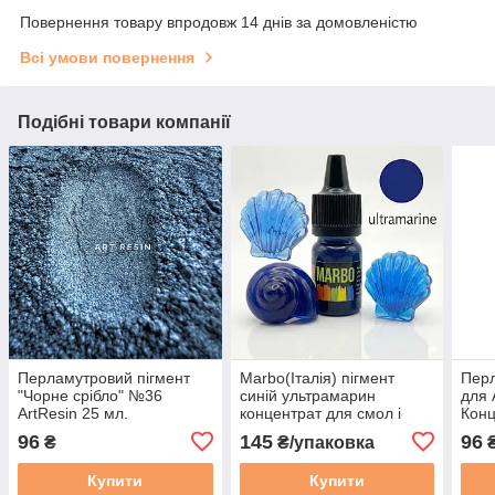
Повернення товару впродовж 14 днів за домовленістю
Всі умови повернення
Подібні товари компанії
Перламутровий пігмент
Marbo(Італія) пігмент
Перл
"Чорне срібло" №36
синій ультрамарин
для 
ArtResin 25 мл.
концентрат для смол і
Конц
Концентрований. Для
поліуретанів. Марбо.
смол
96
145
96
₴
₴/упаковка
смоли
Упаковка на вибір: 15 мл
вибі
Купити
Купити