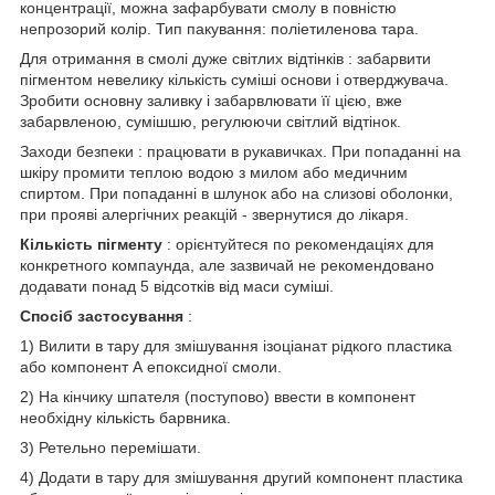
концентрації, можна зафарбувати смолу в повністю
непрозорий колір. Тип пакування: поліетиленова тара.
Для отримання в смолі дуже світлих відтінків : забарвити
пігментом невелику кількість суміші основи і отверджувача.
Зробити основну заливку і забарвлювати її цією, вже
забарвленою, сумішшю, регулюючи світлий відтінок.
Заходи безпеки : працювати в рукавичках. При попаданні на
шкіру промити теплою водою з милом або медичним
спиртом. При попаданні в шлунок або на слизові оболонки,
при прояві алергічних реакцій - звернутися до лікаря.
Кількість пігменту
: орієнтуйтеся по рекомендаціях для
конкретного компаунда, але зазвичай не рекомендовано
додавати понад 5 відсотків від маси суміші.
Спосіб застосування
:
1) Вилити в тару для змішування ізоціанат рідкого пластика
або компонент А епоксидної смоли.
2) На кінчику шпателя (поступово) ввести в компонент
необхідну кількість барвника.
3) Ретельно перемішати.
4) Додати в тару для змішування другий компонент пластика