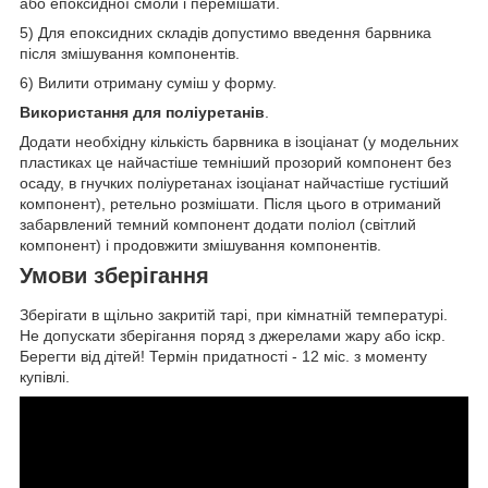
або епоксидної смоли і перемішати.
5) Для епоксидних складів допустимо введення барвника
після змішування компонентів.
6) Вилити отриману суміш у форму.
Використання для поліуретанів
.
Додати необхідну кількість барвника в ізоціанат (у модельних
пластиках це найчастіше темніший прозорий компонент без
осаду, в гнучких поліуретанах ізоціанат найчастіше густіший
компонент), ретельно розмішати. Після цього в отриманий
забарвлений темний компонент додати поліол (світлий
компонент) і продовжити змішування компонентів.
Умови зберігання
Зберігати в щільно закритій тарі, при кімнатній температурі.
Не допускати зберігання поряд з джерелами жару або іскр.
Берегти від дітей! Термін придатності - 12 міс. з моменту
купівлі.