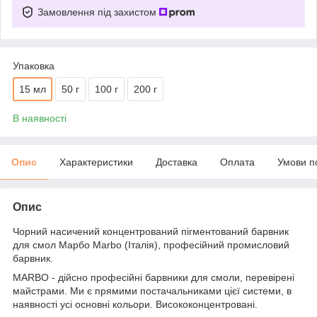
Замовлення під захистом
Упаковка
15 мл
50 г
100 г
200 г
В наявності
Опис
Характеристики
Доставка
Оплата
Умови п
Опис
Чорний насичений концентрований пігментований барвник
для смол Марбо Marbo (Італія), професійний промисловий
барвник.
MARBO - дійсно професійні барвники для смоли, перевірені
майстрами. Ми є прямими постачальниками цієї системи, в
наявності усі основні кольори. Висококонцентровані.