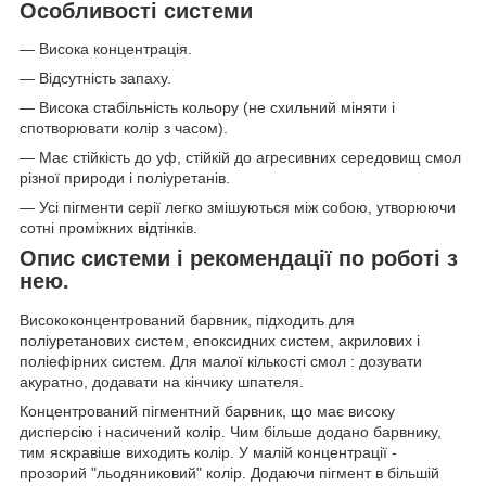
Особливості системи
— Висока концентрація.
— Відсутність запаху.
— Висока стабільність кольору (не схильний міняти і
спотворювати колір з часом).
— Має стійкість до уф, стійкій до агресивних середовищ смол
різної природи і поліуретанів.
— Усі пігменти серії легко змішуються між собою, утворюючи
сотні проміжних відтінків.
Опис системи і рекомендації по роботі з
нею.
Висококонцентрований барвник, підходить для
поліуретанових систем, епоксидних систем, акрилових і
поліефірних систем. Для малої кількості смол : дозувати
акуратно, додавати на кінчику шпателя.
Концентрований пігментний барвник, що має високу
дисперсію і насичений колір. Чим більше додано барвнику,
тим яскравіше виходить колір. У малій концентрації -
прозорий "льодяниковий" колір. Додаючи пігмент в більшій