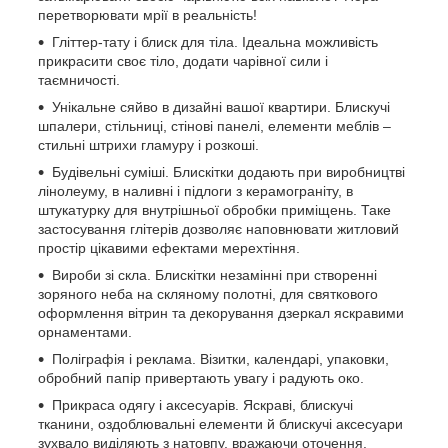
перетворювати мрії в реальність!
Гліттер-тату і блиск для тіла. Ідеальна можливість
прикрасити своє тіло, додати чарівної сили і
таємничості.
Унікальне сяйво в дизайні вашої квартири. Блискучі
шпалери, стільниці, стінові панелі, елементи меблів –
стильні штрихи гламуру і розкоші.
Будівельні суміші. Блискітки додають при виробництві
лінолеуму, в наливні і підлоги з керамограніту, в
штукатурку для внутрішньої обробки приміщень. Таке
застосування глітерів дозволяє наповнювати житловий
простір цікавими ефектами мерехтіння.
Вироби зі скла. Блискітки незамінні при створенні
зоряного неба на скляному полотні, для святкового
оформлення вітрин та декорування дзеркал яскравими
орнаментами.
Поліграфія і реклама. Візитки, календарі, упаковки,
обробний папір привертають увагу і радують око.
Прикраса одягу і аксесуарів. Яскраві, блискучі
тканини, оздоблювальні елементи й блискучі аксесуари
зухвало виділяють з натовпу, вражаючи оточення.