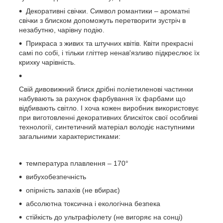
Декоративні свічки. Символ романтики – ароматні
свічки з блиском допоможуть перетворити зустріч в
незабутню, чарівну подію.
Прикраса з живих та штучних квітів. Квіти прекрасні
самі по собі, і тільки гліттер ненав'язливо підкреслює їх
крихку чарівність.
Свій дивовижний блиск дрібні поліетиленові частинки
набувають за рахунок фарбування їх фарбами що
відбивають світло. І хоча кожен виробник використовує
при виготовленні декоративних блискіток свої особливі
технології, синтетичний матеріал володіє наступними
загальними характеристиками:
температура плавлення – 170°
вибухобезпечність
опірність запахів (не вбирає)
абсолютна токсична і екологічна безпека
стійкість до ультрафіолету (не вигоряє на сонці)