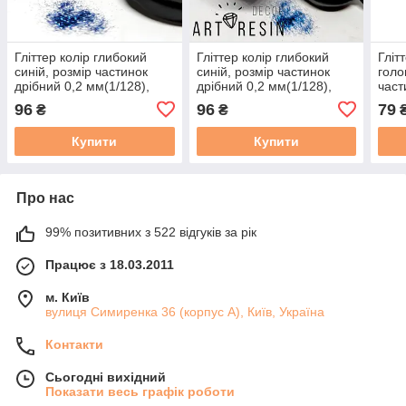
Гліттер колір глибокий
Гліттер колір глибокий
Гліт
синій, розмір частинок
синій, розмір частинок
голо
дрібний 0,2 мм(1/128),
дрібний 0,2 мм(1/128),
част
Упаковка 25 мл
упаковка 25 мл.
Упак
96
96
79
₴
₴
Купити
Купити
Про нас
99% позитивних з 522 відгуків за рік
Працює з 18.03.2011
м. Київ
вулиця Симиренка 36 (корпус А), Київ, Україна
Контакти
Сьогодні вихідний
Показати весь графік роботи