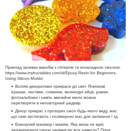
Приклад заливки виробів з глітером та епоксидною смолою:
https://www.instructables.com/id/Epoxy-Resin-for-Beginners-
Using-Silicon-Molds/
Всілякі декоративні прикраси до свят. Ялинкові
іграшки, листівки, сніжинки, великодні яйця, рамки,
фотоальбоми і навіть звичайне мило можна
перетворити в неповторний шедевр.
Декор прикрас з прозорих смол будь-якого виду, мас
що самі застигають і полімерних мас для запікання і тд.
Блискучий манікюр і макіяж. Яка жінка не мріє
затьмарювати своєю чарівністю всіх навколо? Пора