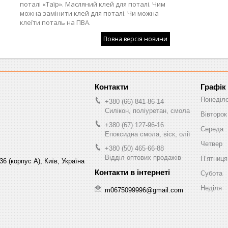
поталі «Таїр». Масляний клей для поталі. Чим
можна замінити клей для поталі. Чи можна
клеїти поталь на ПВА.
Повна версія новини
Графік
Понеділ
+380 (66) 841-86-14
Силікон, поліуретан, смола
Вівторок
+380 (67) 127-96-16
Середа
Епоксидна смола, віск, олії
Четвер
+380 (50) 465-66-88
Відділ оптових продажів
Пʼятниця
6 (корпус А), Київ, Україна
Субота
Неділя
m0675099996@gmail.com