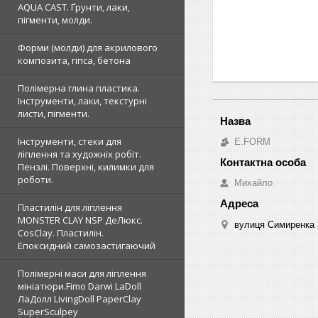
AQUA CAST. Ґрунти, лаки,
пігменти, молди.
Форми (молди) для акрилового
композита, гіпса, бетона
Полімерна глина пластика.
Інструменти, лаки, текстурні
листи, пігменти.
Інструменти, стеки для
E.FORM
ліплення та художніх робіт.
Пензлі. Поверхні, килимки для
роботи.
Михайло
Пластилін для ліплення
MONSTER CLAY NSP ДеЛюкс.
вулиця Симиренка 3
CosClay. Пластилін.
Епоксидний самозастигаючий
Полімерні маси для ліплення
мініатюри.Fimo Darwi LaDoll
ЛаДолл LivingDoll PaperClay
SuperSculpey