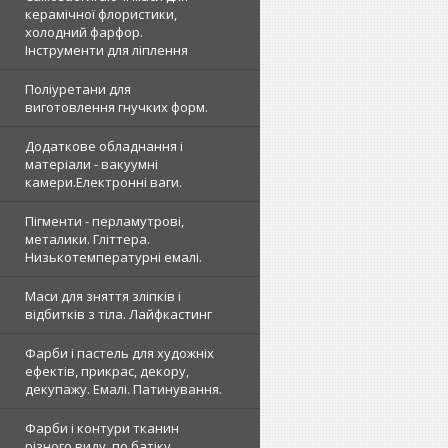
керамічної флористики,
холодний фарфор.
Інструменти для ліплення
Поліуретани для
виготовлення гнучких форм.
Додаткове обладнання і
матеріали - вакуумні
камери.Електронні ваги.
Пігменти - перламутрові,
металики. Гліттера.
Низькотемпературні емалі.
Маси для зняття зліпків і
відбитків з тіла. Лайфкастинг
Фарби і пастель для художніх
ефектів, прикрас, декору,
декупажу. Емалі. Патинування.
Фарби і контури тканин
різного виду, по батіку