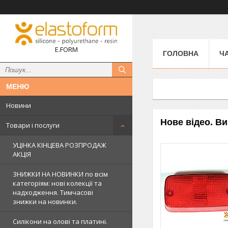
E.FORM
ГОЛОВНА
Ч
Новини
Нове відео. Ви
Товари і послуги
УЦІНКА КІНЦЕВА РОЗПРОДАЖ
АКЦІЯ
ЗНИЖКИ НА НОВИНКИ по всім
категоріям: нові колекцїї та
надходження. Тимчасові
знижки на новинки.
Силікони на олові та платині.