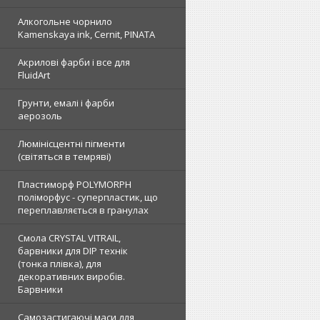
Алкогольне чорнило
Kamenskaya ink, Cernit, PINATA
Акрилові фарби і все для
FluidArt
Грунти, емалі і фарби
аерозоль
Люмінісцентні пігменти
(світяться в темряві)
Пластиморф POLYMORPH
поліморфус - суперпластик, що
переплавляється в гранулах
Смола CRYSTAL VITRAIL,
барвники для DIP технік
(тонка плівка), для
декоративних виробів.
Барвники
Самозастигаючі маси для