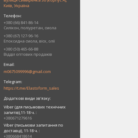
вулиця Симиренка 36 (корпус А),
Київ, Україна
+380 (66) 841-86-14
Силікон, поліуретан, смола
+380 (67) 127-96-16
Епоксидна смола, віск, олії
+380 (50) 465-66-88
Відділ оптових продажів
m0675099996@gmail.com
https://t.me/Elastoform_sales
Viber (для письмових технічних
запитів),11-18 ч.
+380671279616
Viber (письмови запитання по
доставці), 11-18 ч.
+380668418614