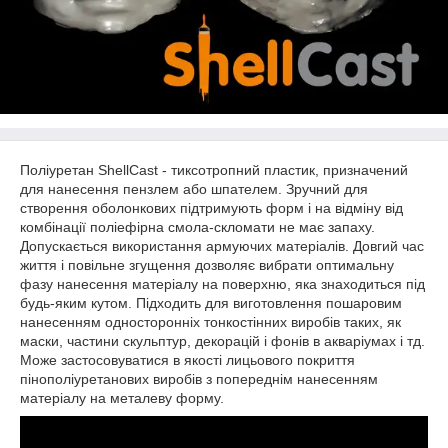
Поліуретан ShellCast - тиксотропний пластик, призначений
для нанесення пензлем або шпателем. Зручний для
створення оболонкових підтримують форм і на відміну від
комбінації поліефірна смола-скломати не має запаху.
Допускається використання армуючих матеріалів. Довгий час
життя і повільне згущення дозволяє вибрати оптимальну
фазу нанесення матеріалу на поверхню, яка знаходиться під
будь-яким кутом. Підходить для виготовлення пошаровим
нанесенням односторонніх тонкостінних виробів таких, як
маски, частини скульптур, декорацій і фонів в акваріумах і тд.
Може застосовуватися в якості лицьового покриття
пінополіуретанових виробів з попереднім нанесенням
матеріалу на металеву форму.