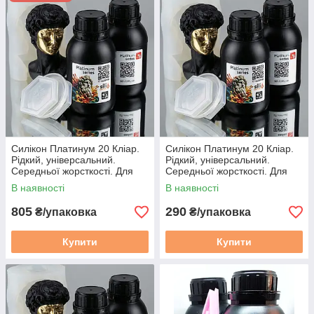
Це прості в змішуванні й роботі силікони, які підходять як
професіоналам, так і новачкам.
Платинові форми підходять для найрізноманітніших
матеріалів: гіпс, віск, мило, полімерні маси і т.д; а також вони
добре підходять для форм для лиття агресивніших
середовищ (бетон, поліуретанові, епоксидні та поліефірні
смоли). Деякі з них сертифіковані як "безпечні для шкіри" і
можуть наноситися безпосередньо на шкіру людини. Крім
того, серед них є серія силіконів, сертифікованих як "безпечні
для харчових продуктів" для використання в кулінарії.
Силікон Платинум 20 Кліар.
Силікон Платинум 20 Кліар.
Рідкий, універсальний.
Рідкий, універсальний.
Середньої жорсткості. Для
Середньої жорсткості. Для
форм. 1 кг
форм. 0.2 кг
В наявності
В наявності
805
290
₴/упаковка
₴/упаковка
Купити
Купити