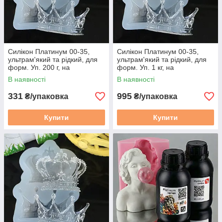
Силікон Платинум 00-35,
Силікон Платинум 00-35,
ультрам'який та рiдкий, для
ультрам'який та рiдкий, для
форм. Уп. 200 г, на
форм. Уп. 1 кг, на
платиновому каталізаторі
платиновому каталізаторі
В наявності
В наявності
331
995
₴/упаковка
₴/упаковка
Купити
Купити