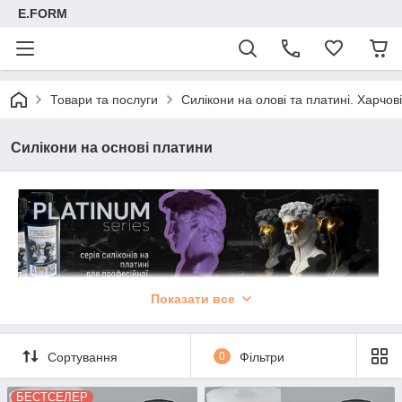
E.FORM
Товари та послуги
Силікони на олові та платині. Харчові
Силікони на основі платини
Показати все
Силікони на основі платинового отверджувача
Силіконові гуми на платиновому отверджувачі, також відомі
як силіконова гума адитивного затвердіння, демонструють
Сортування
0
Фільтри
низьку довготривалу усадку і довший термін служби в
порівнянні з силіконами на олові.
БЕСТСЕЛЕР