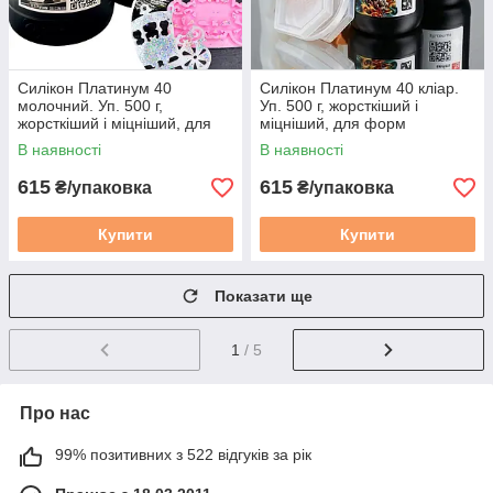
Силікон Платинум 40
Силікон Платинум 40 кліар.
молочний. Уп. 500 г,
Уп. 500 г, жорсткіший і
жорсткіший і міцніший, для
міцніший, для форм
форм
В наявності
В наявності
615
615
₴/упаковка
₴/упаковка
Купити
Купити
Показати ще
1
/ 5
Про нас
99% позитивних з 522 відгуків за рік