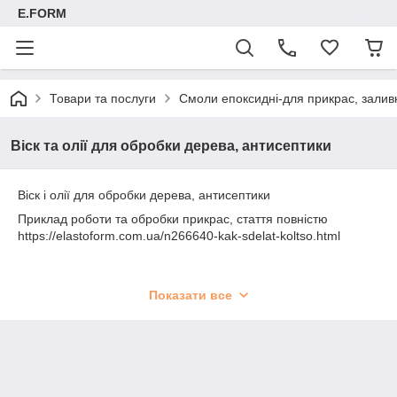
E.FORM
Товари та послуги
Смоли епоксидні-для прикрас, заливк
Віск та олії для обробки дерева, антисептики
Віск і олії для обробки дерева, антисептики
Приклад роботи та обробки прикрас, стаття повністю
https://elastoform.com.ua/n266640-kak-sdelat-koltso.html
Показати все