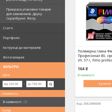
Прикраса упаковки товарів
для замовників. Друку.
Скрапбукінг. Фетр.
Статті
Портфоліо
Інструкції до матеріалів
Полімерна глина Фі
Професіонал 80, сір
Фотогалерея
Уп. 57 г, Fimo profes
ФІЛЬТРИ
164 ₴
Ціна
В наявності
Купити
Наявність
В наявності
7
2661996698
Колір