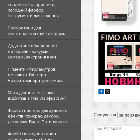
керамічної флористики,
холодний фарфор.
Інструменти для ліплення
Поліуретани для
виготовлення гнучких форм.
Додаткове обладнання і
матеріали - вакуумні
камери.Електронні ваги.
Пігменти - перламутрові,
металики. Гліттера.
Низькотемпературні емалі.
Маси для зняття зліпків і
відбитків з тіла. Лайфкастинг
Фарби і пастель для художніх
ефектів, прикрас, декору,
декупажу. Емалі. Патинування.
53864326
Фарби і контури тканин
різного виду, по батіку