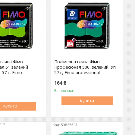
 глина Фімо
Полімерна глина Фімо
ал 51 зелений
Професіонал 500, зелений. Уп.
. 57 г, Fimo
57 г, Fimo professional
l
164 ₴
В наявності
Купити
Купити
717
53835631