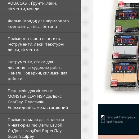
AQUA CAST. Ґрунти, лаки,
пігменти, молди.
Форми (молди) для акрилового
композита, гіпса, бетона
Полімерна глина пластика.
Інструменти, лаки, текстурні
листи, пігменти.
Інструменти, стеки для
ліплення та художніх робіт.
Пензлі. Поверхні, килимки для
роботи.
Пластилін для ліплення
MONSTER CLAY NSP ДеЛюкс.
CosClay. Пластилін.
Епоксидний самозастигаючий
Полімерні маси для ліплення
мініатюри.Fimo Darwi LaDoll
ЛаДолл LivingDoll PaperClay
SuperSculpey