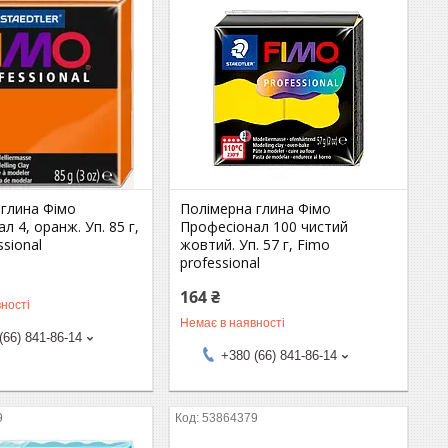
 глина Фімо
Полімерна глина Фімо
л 4, оранж. Уп. 85 г,
Професіонал 100 чистий
ssional
жовтий. Уп. 57 г, Fimo
professional
164 ₴
ності
Немає в наявності
(66) 841-86-14
+380 (66) 841-86-14
9
53864379