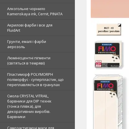
Алкогольне чорнило
Kamenskaya ink, Cernit, PINATA
Акрилові фарби і все для
FluidArt
Грунти, емалі і фарби
аерозоль
Люмінісцентні пігменти
(світяться в темряві)
Пластиморф POLYMORPH
поліморфус - суперпластик, що
переплавляється в гранулах
Смола CRYSTAL VITRAIL,
барвники для DIP технік
(тонка плівка), для
декоративних виробів.
Барвники
Самозастигаючі маси для