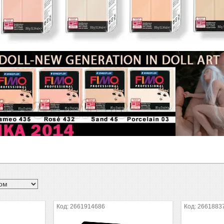
2661914686
2661883