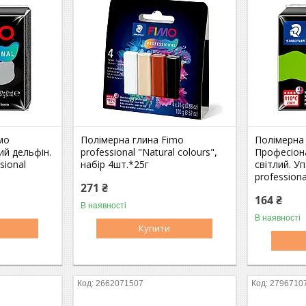
мо
Полімерна глина Fimo
Полімерна
ий дельфін.
professional "Natural colours",
Професіон
sional
набір 4шт.*25г
світлий. Уп
professiona
271 ₴
164 ₴
В наявності
В наявності
Купити
2662071507
2796710