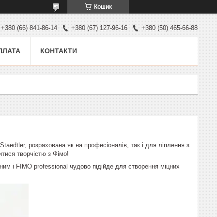
Кошик
+380 (66) 841-86-14
+380 (67) 127-96-16
+380 (50) 465-66-88
ПЛАТА
КОНТАКТИ
edtler, розрахована як на професіоналів, так і для ліплення з
тися творчістю з Фімо!
им і FIMO professional чудово підійде для створення міцних