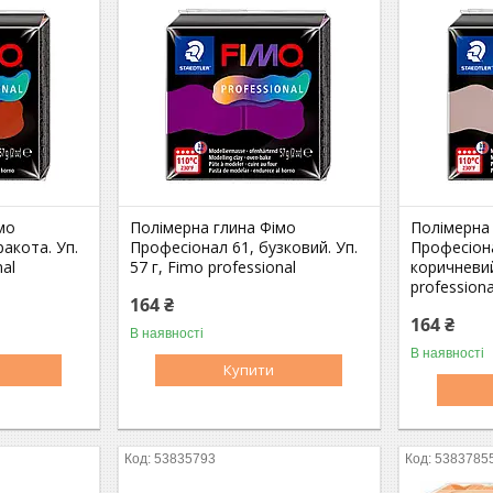
мо
Полімерна глина Фімо
Полімерна
акота. Уп.
Професіонал 61, бузковий. Уп.
Професіона
nal
57 г, Fimo professional
коричневий
professiona
164 ₴
164 ₴
В наявності
В наявності
Купити
53835793
5383785