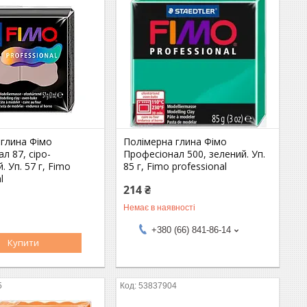
 глина Фімо
Полімерна глина Фімо
л 87, сіро-
Професіонал 500, зелений. Уп.
. Уп. 57 г, Fimo
85 г, Fimo professional
l
214 ₴
Немає в наявності
+380 (66) 841-86-14
Купити
5
53837904