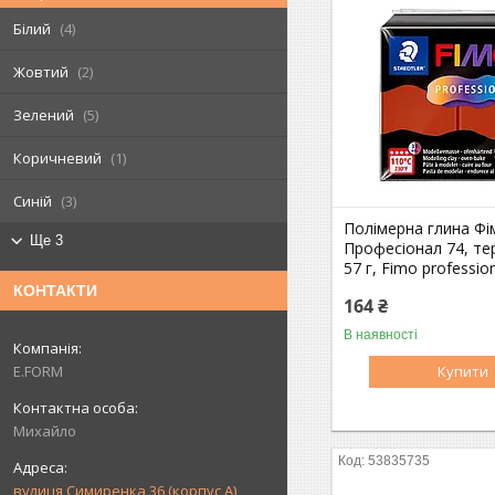
Білий
4
Жовтий
2
Зелений
5
Коричневий
1
Синій
3
Полімерна глина Фі
Ще 3
Професіонал 74, тер
57 г, Fimo professio
КОНТАКТИ
164 ₴
В наявності
Купити
E.FORM
Михайло
53835735
вулиця Симиренка 36 (корпус А),