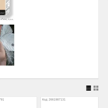
791
2661987131