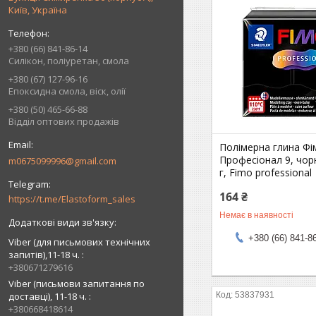
Київ, Україна
+380 (66) 841-86-14
Силікон, поліуретан, смола
+380 (67) 127-96-16
Епоксидна смола, віск, олії
+380 (50) 465-66-88
Відділ оптових продажів
Полімерна глина Фі
Професіонал 9, чорн
m0675099996@gmail.com
г, Fimo professional
164 ₴
https://t.me/Elastoform_sales
Немає в наявності
+380 (66) 841-8
Viber (для письмових технічних
запитів),11-18 ч.
+380671279616
Viber (письмови запитання по
доставці), 11-18 ч.
53837931
+380668418614