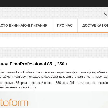
АСТО ВИНИКАЮЧІ ПИТАННЯ
ПРО НАС
ДОСТАВКА І О
ал FimoProfessional 85 г, 350 г
ссионал FimoProfessional - це нова покращена формула від виробника Sta
і стабільні кольору, покращена формула дозволяють вам сповна насолоди
ер важить 85 грам, а великий блок — 350 грам.Якість залишилося незмінн
анні не змінять свій колір.