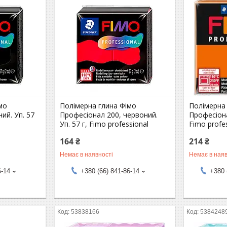
мо
Полімерна глина Фімо
Полімерна
ий. Уп. 57
Професіонал 200, червоний.
Професіона
Уп. 57 г, Fimo professional
Fimo profe
164 ₴
214 ₴
Немає в наявності
Немає в наяв
6-14
+380 (66) 841-86-14
+380 
53838166
5384248