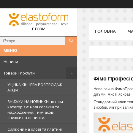
E.FORM
ГОЛОВНА
Ч
Новини
Товари і послуги
Фімо Професіон
УЦІНКА КІНЦЕВА РОЗПРОДАЖ
Нова глина ФимоПрофе
АКЦІЯ
дітьми. Чисті яскрав
ЗНИЖКИ НА НОВИНКИ по всім
Стандартний блок теп
категоріям: нові колекцїї та
виробів, які при запік
надходження. Тимчасові
знижки на новинки.
Силікони на олові та платині.