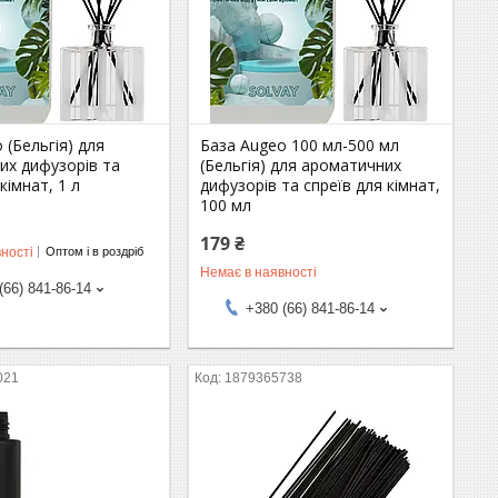
 (Бельгія) для
База Augeo 100 мл-500 мл
их дифузорів та
(Бельгія) для ароматичних
кімнат, 1 л
дифузорів та спреїв для кімнат,
100 мл
179 ₴
ності
Оптом і в роздріб
Немає в наявності
(66) 841-86-14
+380 (66) 841-86-14
021
1879365738