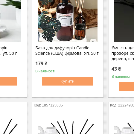
орів
База для дифузорів Candle
Ємність д
 уп. 50 г
Science (США) фірмова. Уп. 50 г
прозоре ск
дерева, шн
179 ₴
43 ₴
В наявності
В наявності
Купити
1857125835
2222498