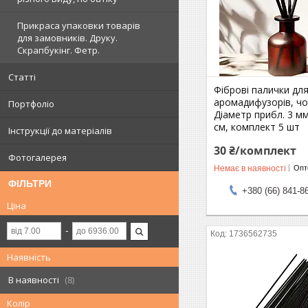
Прикраса упаковки товарів
для замовників. Друку.
Скрапбукінг. Фетр.
Статті
Фіброві палички дл
аромадифузорів, чо
Портфоліо
Діаметр прибл. 3 мм
см, комплект 5 шт
Інструкції до матеріалів
30 ₴/комплект
Фотогалерея
Немає в наявності
Опто
ФІЛЬТРИ
+380 (66) 841-8
Ціна
1736562735
Наявність
В наявності
8
Колір