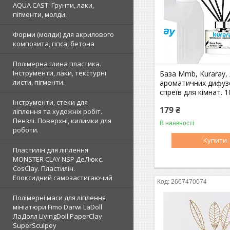
AQUA CAST. Ґрунти, лаки,
пігменти, молди.
Форми (молди) для акрилового
композита, гіпса, бетона
Полімерна глина пластика.
Інструменти, лаки, текстурні
База Mmb, Kuraray, 
листи, пігменти.
ароматичних дифузо
спреїв для кімнат. 
Інструменти, стеки для
179 ₴
ліплення та художніх робіт.
Пензлі. Поверхні, килимки для
В наявності
роботи.
Купити
Пластилін для ліплення
MONSTER CLAY NSP ДеЛюкс.
CosClay. Пластилін.
Епоксидний самозастигаючий
2667470074
Полімерні маси для ліплення
мініатюри.Fimo Darwi LaDoll
ЛаДолл LivingDoll PaperClay
SuperSculpey