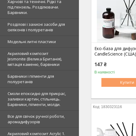
Харчові та технічні. Рідкі та
під пензель. Розділювачи.
Барвники.
Розділові і захисні засоби для
силіконів і поліуретанів
Модельні литні пластики
Еко-база для дифуз
Акриловий композит
CandleScience (США),
Jesmonite (Велика Британія),
147 ₴
імітація каменю, барвники
В наявності
Барвники і пігменти для
поліуретанів
Купити
Смоли епоксидні-для прикрас,
заливки картин, стільниць.
Барвники, пігменти, молди.
1830323116
Все для свічок ручної роботи,
аромадифузорів
Акриловий композит Acrylic 1.