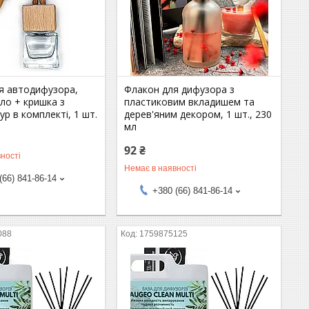
ля автодифузора,
Флакон для дифузора з
ло + кришка з
пластиковим вкладишем та
ур в комплекті, 1 шт.
дерев'яним декором, 1 шт., 230
мл
92 ₴
ності
Немає в наявності
(66) 841-86-14
+380 (66) 841-86-14
088
1759875125