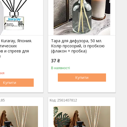
Кuraray, Япония.
Тара для дифузора, 50 мл.
тических
Колір прозорий, із пробкою
в и спреев для
(флакон + пробка)
л
37 ₴
В наявності
ння
Купити
Купити
185
2561407812