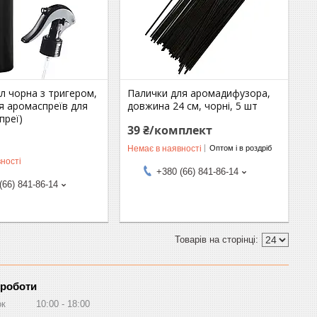
л чорна з тригером,
Палички для аромадифузора,
ля аромаспреїв для
довжина 24 см, чорні, 5 шт
преї)
39 ₴/комплект
Немає в наявності
Оптом і в роздріб
ності
+380 (66) 841-86-14
(66) 841-86-14
 роботи
ок
10:00
18:00