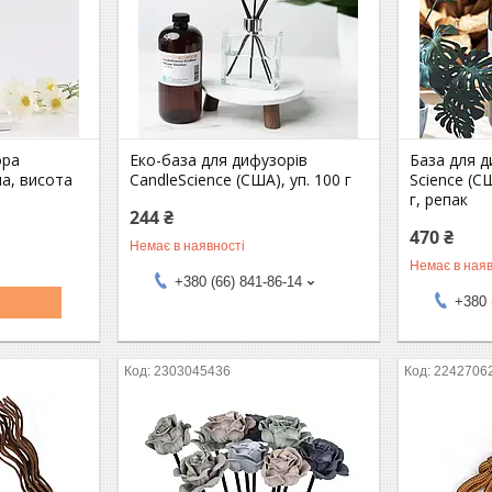
ора
Еко-база для дифузорів
База для д
а, висота
CandleScience (США), уп. 100 г
Science (С
г, репак
244 ₴
470 ₴
Немає в наявності
Немає в наяв
+380 (66) 841-86-14
+380 
2303045436
2242706