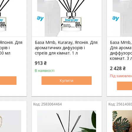
Японія. Для
База Mmb, Kuraray, Японія. Для
База Mmb, 
рів і
ароматичних дифузорів і
Для арома
100 мл
спреїв для кімнат. 1 л
диффузоро
комнат. 3 
913 ₴
2 428 ₴
В наявності
Під замовле
Купити
2583064464
2561408