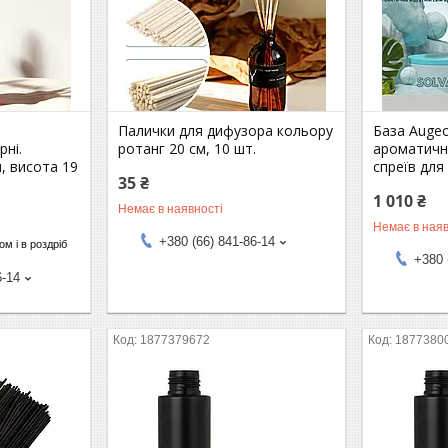
я
Палички для дифузора кольору
База Augeo
рні.
ротанг 20 см, 10 шт.
ароматичн
, висота 19
спреїв для 
35 ₴
1 010 ₴
Немає в наявності
Немає в наяв
+380 (66) 841-86-14
м і в роздріб
+380 
6-14
1877379672
1877380