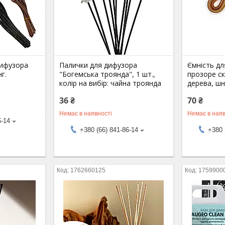
дифузора
Палички для дифузора
Ємність д
г.
"Богемська троянда", 1 шт.,
прозоре ск
колір на вибір: чайна троянда
дерева, шн
36 ₴
70 ₴
Немає в наявності
Немає в наяв
6-14
+380 (66) 841-86-14
+380 
1762660125
1759900