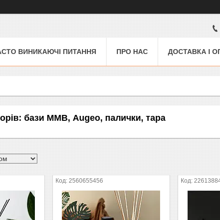
АСТО ВИНИКАЮЧІ ПИТАННЯ
ПРО НАС
ДОСТАВКА І О
орів: бази ММВ, Augeo, палички, тара
2560655456
2261388