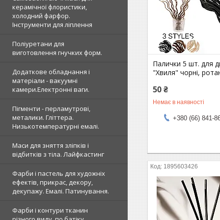
керамічної флористики,
холодний фарфор.
Інструменти для ліплення
Поліуретани для
виготовлення гнучких форм.
Палички 5 шт. для 
Додаткове обладнання і
"Хвиля" чорні, ротан
матеріали - вакуумні
50 ₴
камери.Електронні ваги.
Немає в наявності
Пігменти - перламутрові,
металики. Гліттера.
+380 (66) 841-8
Низькотемпературні емалі.
Маси для зняття зліпків і
відбитків з тіла. Лайфкастинг
1895603426
Фарби і пастель для художніх
ефектів, прикрас, декору,
декупажу. Емалі. Патинування.
Фарби і контури тканин
різного виду, по батіку