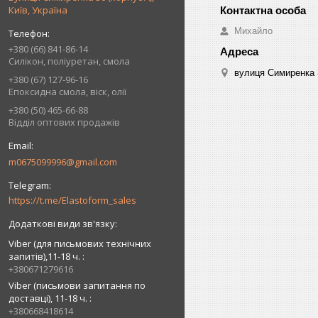
Київ, Україна
Михайло
+380 (66) 841-86-14
Силікон, поліуретан, смола
вулиця Симиренка 3
+380 (67) 127-96-16
Епоксидна смола, віск, олії
+380 (50) 465-66-88
Відділ оптових продажів
m0675099996@gmail.com
https://t.me/Elastoform_sales
Viber (для письмових технічних
запитів),11-18 ч.
+380671279616
Viber (письмови запитання по
доставці), 11-18 ч.
+380668418614