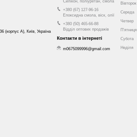
Силікон, поліуретан, смола
Вівторок
+380 (67) 127-96-16
Середа
Епоксидна смола, віск, олії
Четвер
+380 (50) 465-66-88
Відділ оптових продажів
Пʼятниця
6 (корпус А), Київ, Україна
Субота
Неділя
m0675099996@gmail.com