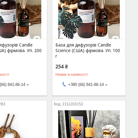
ифузорів Candle
База для дифузорів Candle
ША) фірмова. Уп. 200
Science (США) фірмова. Уп. 100
г
254 ₴
ності
Немає в наявності
(66) 841-86-14
+380 (66) 841-86-14
283
2111203152