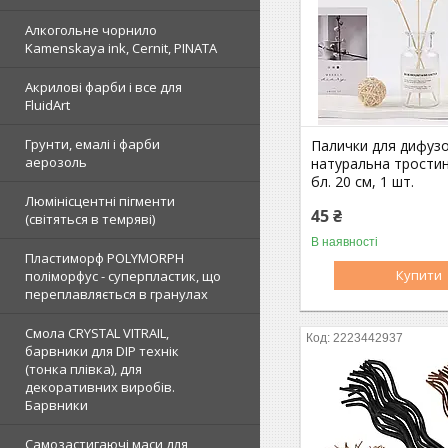
Алкогольне чорнило
Kamenskaya ink, Cernit, PINATA
Акрилові фарби і все для
FluidArt
Грунти, емалі і фарби
Палички для дифуз
аерозоль
натуральна тростин
бл. 20 см, 1 шт.
Люмінісцентні пігменти
45 ₴
(світяться в темряві)
В наявності
Пластиморф POLYMORPH
Купити
поліморфус - суперпластик, що
переплавляється в гранулах
Смола CRYSTAL VITRAIL,
2223442937
барвники для DIP технік
(тонка плівка), для
декоративних виробів.
Барвники
Самозастигаючі маси для