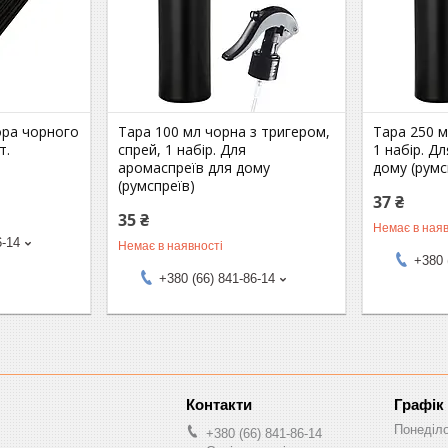
ора чорного
Тара 100 мл чорна з тригером,
Тара 250 м
т.
спрей, 1 набір. Для
1 набір. Д
аромаспреїв для дому
дому (румс
(румспреїв)
37 ₴
35 ₴
Немає в наяв
6-14
Немає в наявності
+380 
+380 (66) 841-86-14
Графік
Понеділ
+380 (66) 841-86-14