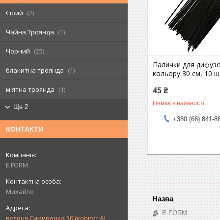
Сірий
2
Чайна Троянда
1
Чорний
25
Палички для дифуз
блакитна троянда
1
кольору 30 см, 10 ш
45 ₴
м'ятна троянда
1
Немає в наявності
Ще 2
+380 (66) 841-8
КОНТАКТИ
E.FORM
Михайло
E.FORM
вулиця Симиренка 36 (корпус А),