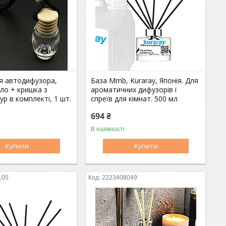
ля автодифузора,
База Mmb, Kuraray, Японія. Для
ло + кришка з
ароматичних дифузорів і
ур в комплекті, 1 шт.
спреїв для кімнат. 500 мл
694 ₴
В наявності
Купити
Купити
105
2223408049