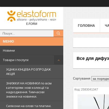
E.FORM
ГОЛОВНА
Ч
Новини
Все для дифуз
Товари і послуги
УЦІНКА КІНЦЕВА РОЗПРОДАЖ
АКЦІЯ
ЗНИЖКИ НА НОВИНКИ по всім
категоріям: нові колекцїї та
2583041347
надходження. Тимчасові
знижки на новинки.
Силікони на олові та платині.