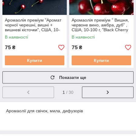
Аромаолія преміум "Аромат
Аромаолія преміум " Вишня,
чорної черешні, вишні +
червоне вино, амбра, дуб" ,
вишневі кісточки", США, 10-
США, 10-100 г, "Black Cherry
100 г, "Black Cherry", Flaming
Merlot". Candle Science
В наявності
В наявності
candle
75
75
₴
₴
Купити
Купити
Показати ще
1
/ 30
Аромаолії для свічок, мила, дифузорів