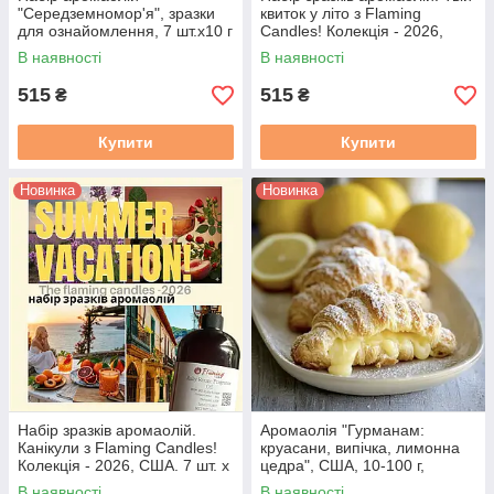
"Середземномор'я", зразки
квиток у літо з Flaming
для ознайомлення, 7 шт.х10 г
Candles! Колекція - 2026,
(США)
США. 7 шт. х 10 г зразки
В наявності
В наявності
515
515
₴
₴
Купити
Купити
Новинка
Новинка
Набір зразків аромаолій.
Аромаолія "Гурманам:
Канікули з Flaming Candles!
круасани, випічка, лимонна
Колекція - 2026, США. 7 шт. х
цедра", США, 10-100 г,
10 г зразки
"Gorgeous Gourmands",
В наявності
В наявності