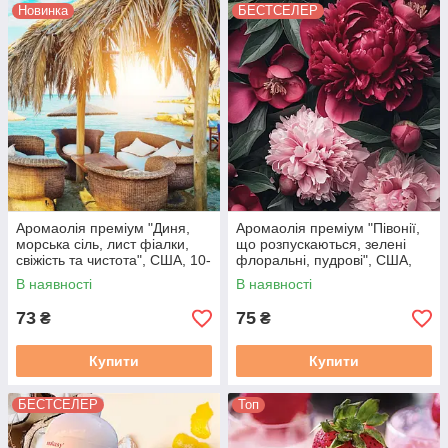
Новинка
БЕСТСЕЛЕР
Аромаолія преміум "Диня,
Аромаолія преміум "Півонії,
морська сіль, лист фіалки,
що розпускаються, зелені
свіжість та чистота", США, 10-
флоральні, пудрові", США,
100 г, "Beach Cabana",
10-100 г, "Peony", Flaming
В наявності
В наявності
Flaming candle
candle
73
75
₴
₴
Купити
Купити
БЕСТСЕЛЕР
Топ