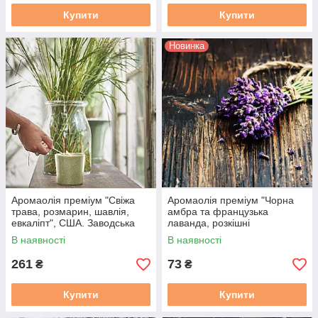
Купити
Купити
Новинка
Аромаолія преміум "Свіжа
Аромаолія преміум "Чорна
трава, розмарин, шавлія,
амбра та французька
евкаліпт", США. Заводська
лаванда, розкішні
уп. 28 г, "Rosemary Sage". CS
смолянисті, трави", США, 10-
В наявності
В наявності
100 г, "Black Amber &
Lavender", FC
261
73
₴
₴
Купити
Купити