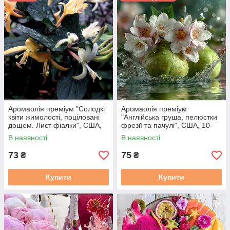
Аромаолія преміум "Солодкі
Аромаолія преміум
квіти жимолості, поціловані
"Англійська груша, пелюстки
дощем. Лист фіалки", США,
фрезії та пачулі", США, 10-
10-100 г, "Rainkissed
100 г, "English Pear &
В наявності
В наявності
Honeysuckle", FC
Freesia", Flaming candle
73
75
₴
₴
Купити
Купити