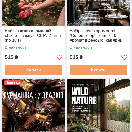
Набір зразків аромаолій
Набір зразків аромаолії
«Вікно в весну», США, 7 шт. х
"Coffee Shop": 7 шт. х 10 г.
(по 10 г)
Аромат віденської кав'ярні.
США
В наявності
В наявності
515
515
₴
₴
Купити
Купити
Новинка