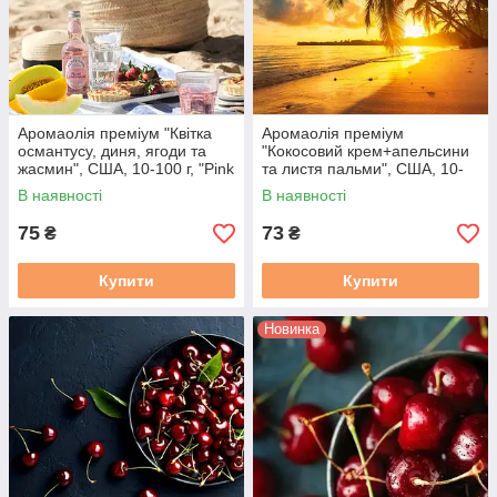
Аромаолія преміум "Квітка
Аромаолія преміум
османтусу, диня, ягоди та
"Кокосовий крем+апельсини
жасмин", США, 10-100 г, "Pink
та листя пальми", США, 10-
Sands". Midwest
100 г, "Solar Sands", СС
В наявності
В наявності
75
73
₴
₴
Купити
Купити
Новинка