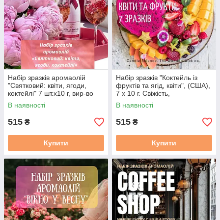
Набір зразків аромаолій
Набір зразків "Коктейль із
"Святковий: квіти, ягоди,
фруктів та ягід, квіти", (США),
коктейлі" 7 шт.х10 г, вир-во
7 х 10 г. Свіжість,
США. Квіткови аромати
флоральність, цитрусові
В наявності
В наявності
515
515
₴
₴
Купити
Купити