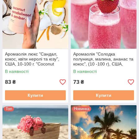
Аромаолія люкс "Сандал,
Аромаолія "Солодка
кокос, квіти неролі та юзу",
полуниця, малина, ананас та
США, 10-100 г. "Coconut
кокос", (10 -100 г), США,
sandalwood & amber",
"Strawberry" French Color. 10
В наявності
В наявності
Makesy. Уп. 10 г
г
83
73
₴
₴
Купити
Купити
Топ
Новинка