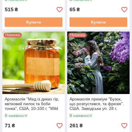
Flaming Candle
515
65
₴
₴
Купити
Купити
Новинка
Новинка
Аромаолія "Мед із диких гір,
Аромаолія преміум "Бузок,
квітковий пилок та боби
що розпустився, та фрезія".
тонка", США, 10-100 г, "Wild
США. Заводська уп. 28 г,
Mountain Honey", Flaming
"Freesia and Lilac". Candle
В наявності
В наявності
Candle
Science.
71
261
₴
₴