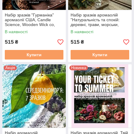
Набір зразків "Гурманіка"
Набір зразків аромаолій
аромаолії США, Candle
"Натуральність та спокій:
Science, Wooden Wick co,
деревні, трави, морськи,
Midwest, 7х10 г
гірскі". 7шт. х 10 г, США.
В наявності
В наявності
515
515
₴
₴
Купити
Купити
Акція
Новинка
Набір аромаолій
Набір зразків аромаолій. Твій