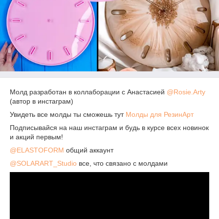
Молд разработан в коллаборации с Анастасией
@Rosie.Arty
(автор в инстаграм)
Увидеть все молды ты сможешь тут
Молды для РезинАрт
Подписывайся на наш инстаграм и будь в курсе всех новинок
и акций первым!
@ELASTOFORM
общий аккаунт
@SOLARART_Studio
все, что связано с молдами