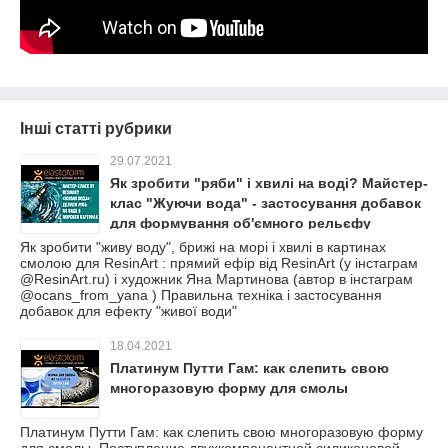
Інші статті рубрики
29.07.2021
Як зробити "ряби" і хвилі на воді? Майстер-
клас "Жуючи вода" - застосування добавок
для формування об'ємного рельєфу
Як зробити "живу воду", брижі на морі і хвилі в картинах
смолою для ResinArt : прямий ефір від ResinArt (у інстаграм
@ResinArt.ru) і художник Яна Мартинова (автор в інстаграм
@ocans_from_yana ) Правильна техніка і застосування
добавок для ефекту "живої води"
18.04.2021
Платинум Путти Гам: как слепить свою
многоразовую форму для смолы
Платинум Путти Гам: как слепить свою многоразовую форму