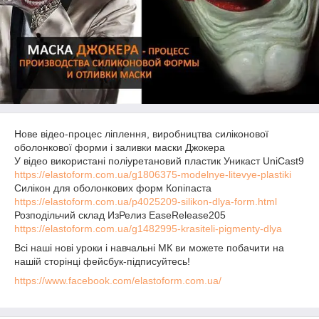
Нове відео-процес ліплення, виробництва силіконової
оболонкової форми і заливки маски Джокера
У відео використані поліуретановий пластик Уникаст UniCast9
https://elastoform.com.ua/g1806375-modelnye-litevye-plastiki
Силікон для оболонкових форм Копіпаста
https://elastoform.com.ua/p4025209-silikon-dlya-form.html
Розподільчий склад ИзРелиз EaseRelease205
https://elastoform.com.ua/g1482995-krasiteli-pigmenty-dlya
Всі наші нові уроки і навчальні МК ви можете побачити на
нашій сторінці фейсбук-підписуйтесь!
https://www.facebook.com/elastoform.com.ua/