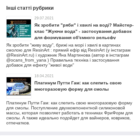
Інші статті рубрики
29.07.2021
Як зробити "ряби" і хвилі на воді? Майстер-
клас "Жуючи вода" - застосування добавок
для формування об'ємного рельєфу
Як зробити "живу воду", брижі на морі і хвилі в картинах
смолою для ResinArt : прямий ефір від ResinArt (у інстаграм
@ResinArt.ru) і художник Яна Мартинова (автор в інстаграм
@ocans_from_yana ) Правильна техніка і застосування
добавок для ефекту "живої води"
18.04.2021
Платинум Путти Гам: как слепить свою
многоразовую форму для смолы
Платинум Путти Гам: как слепить свою многоразовую форму
для смолы. Поступление двухкомпонентной силиконовой
массы, которая позволяет работать в техниках ФриФорм для
смолы. А также идеально подойдет для вайнеров, ковриков,
отпечатков.